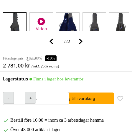
Video
1
/
22
Föreslaget pris
3 076,00 kr
-10%
2 781,00 kr
(inkl. 25% moms)
Lagerstatus
Finns i lager hos leverantör
lägg till i varukorg
Beställ före 16:00 = inom ca 3 arbetsdagar hemma
Över 48 000 artiklar i lager