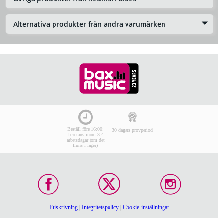
Alternativa produkter från andra varumärken
Beställ före 16:00:
30 dagars provperiod
Leverans inom 3-4
arbetsdagar (om det
finns i lager)
Friskrivning
|
Integritetspolicy
|
Cookie-inställningar