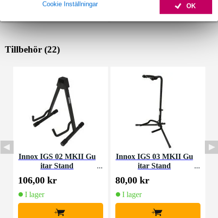
Cookie Inställningar
OK
Tillbehör (22)
Innox IGS 02 MKII Gu
Innox IGS 03 MKII Gu
D
itar Stand
itar Stand
a
106,00 kr
80,00 kr
1
I lager
I lager
+
+