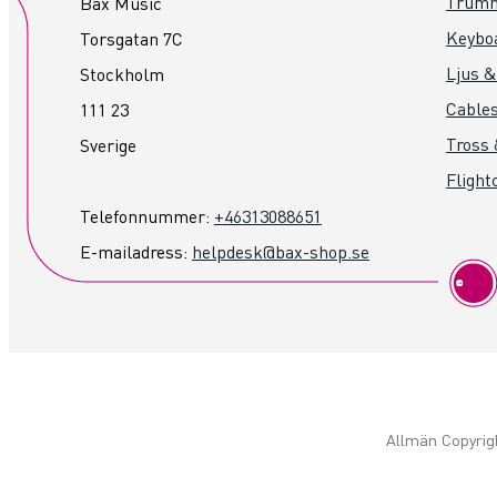
Trum
Bax Music
Keybo
Torsgatan 7C
Ljus &
Stockholm
Cables
111 23
Tross 
Sverige
Flight
Telefonnummer:
+46313088651
E-mailadress:
helpdesk@bax-shop.se
Allmän Copyrig