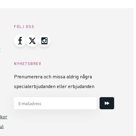
FÖLJ OSS
r
NYHETSBREV
Prenumerera och missa aldrig några
specialerbjudanden eller erbjudanden
lkor
ul