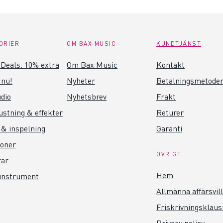
ORIER
OM BAX MUSIC
KUNDTJÄNST
Deals: 10% extra
Om Bax Music
Kontakt
 nu!
Nyheter
Betalningsmetode
dio
Nyhetsbrev
Frakt
ustning & effekter
Returer
 & inspelning
Garanti
foner
ÖVRIGT
rar
Hem
instrument
Allmänna affärsvil
Friskrivningsklaus
Privacy policy