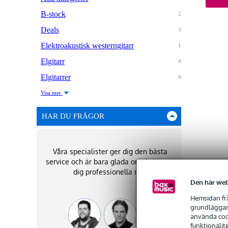
B-stock
2
Deals
3
Elektroakustisk westerngitarr
1
Elgitarr
4
Elgitarrer
4
Visa mer
HAR DU FRÅGOR
Våra specialister ger dig den bästa
service och är bara glada om de kan ge
dig professionella råd!
Den här web
Hemsidan frå
grundläggand
använda cook
funktionalit