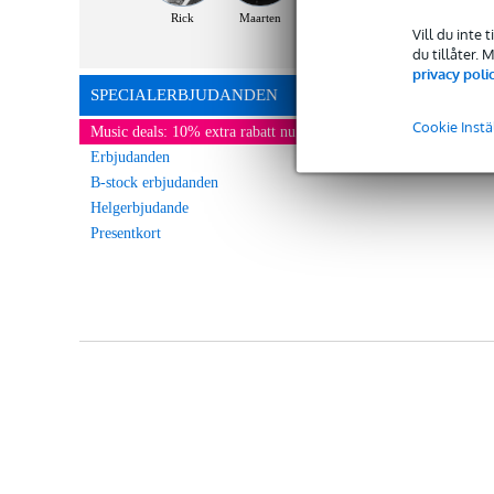
Rick
Maarten
Vill du inte 
du tillåter.
privacy poli
SPECIALERBJUDANDEN
Cookie Instä
Music deals: 10% extra rabatt nu!
Erbjudanden
B-stock erbjudanden
Helgerbjudande
Presentkort