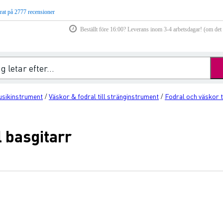
rat på 2777 recensioner
Beställt före 16:00? Leverans inom 3-4 arbetsdagar! (om det f
musikinstrument
Väskor & fodral till stränginstrument
Fodral och väskor ti
/
/
l basgitarr