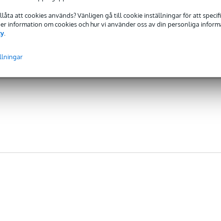
tillåta att cookies används? Vänligen gå till cookie inställningar för att speci
 Mer information om cookies och hur vi använder oss av din personliga informat
cy
.
llningar