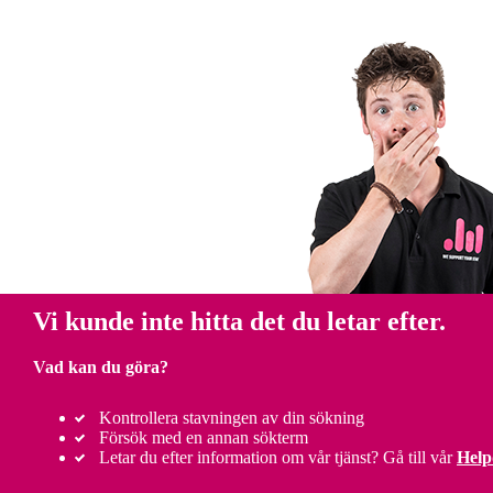
Vi kunde inte hitta det du letar efter.
Vad kan du göra?
Kontrollera stavningen av din sökning
Försök med en annan sökterm
Letar du efter information om vår tjänst? Gå till vår
Help