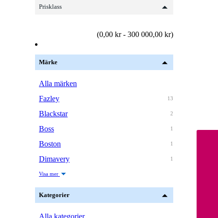
Prisklass
(0,00 kr - 300 000,00 kr)
Märke
Alla märken
Fazley
13
Blackstar
2
Boss
1
Boston
1
Dimavery
1
Visa mer
Kategorier
Alla kategorier