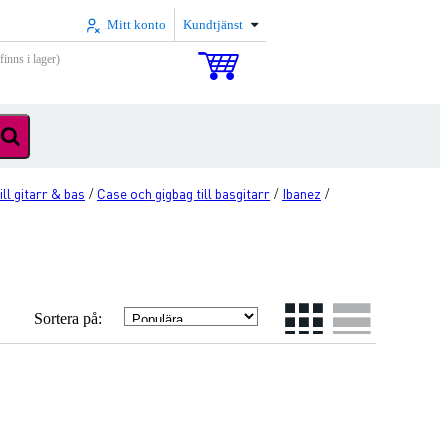
Mitt konto
Kundtjänst
inns i lager)
ll gitarr & bas
Case och gigbag till basgitarr
Ibanez
/
/
/
Sortera på: