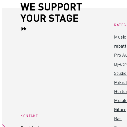
WE SUPPORT
YOUR STAGE
KATEG
Music 
rabatt
Pro Au
Dj-utr
Studio
Mikro
Hörlu
Musik
Gitarr
KONTAKT
Bas