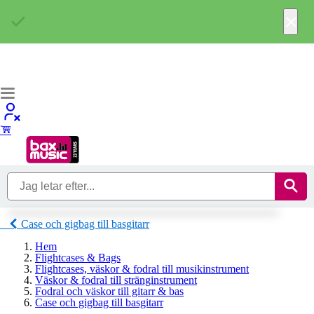
×
Case och gigbag till basgitarr
Hem
Flightcases & Bags
Flightcases, väskor & fodral till musikinstrument
Väskor & fodral till stränginstrument
Fodral och väskor till gitarr & bas
Case och gigbag till basgitarr