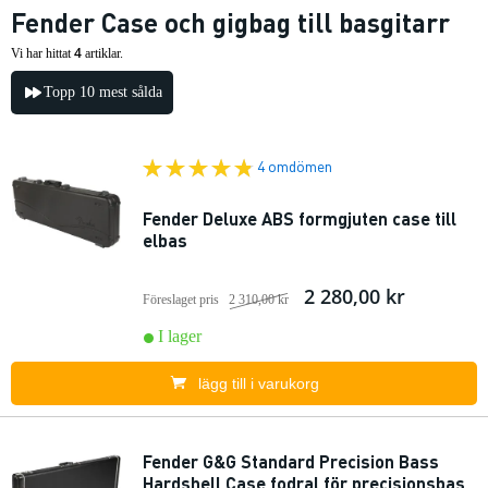
Fender Case och gigbag till basgitarr
4
Vi har hittat
artiklar.
Topp 10 mest sålda
4 omdömen
Fender Deluxe ABS formgjuten case till
elbas
2 280,00 kr
Föreslaget pris
2 310,00 kr
I lager
lägg till i varukorg
Fender G&G Standard Precision Bass
Hardshell Case fodral för precisionsbas