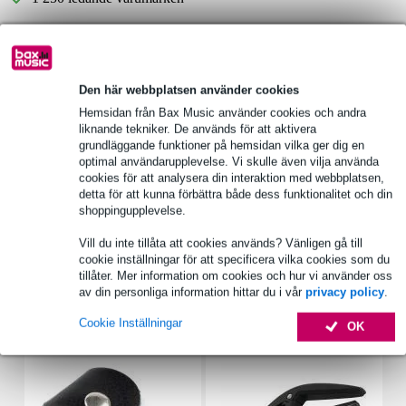
Produktinformation
Den här webbplatsen använder cookies
ESP LTD basgitarrfodral
Hemsidan från Bax Music använder cookies och andra
modell: CFBASSFF
liknande tekniker. De används för att aktivera
hårt fodral
grundläggande funktioner på hemsidan vilka ger dig en
optimal användarupplevelse. Vi skulle även vilja använda
Fullständiga specifikationer
cookies för att analysera din interaktion med webbplatsen,
detta för att kunna förbättra både dess funktionalitet och din
Se även (4)
shoppingupplevelse.
Vill du inte tillåta att cookies används? Vänligen gå till
cookie inställningar för att specificera vilka cookies som du
tillåter. Mer information om cookies och hur vi använder oss
av din personliga information hittar du i vår
privacy policy
.
Tillbehör (6)
Cookie Inställningar
OK