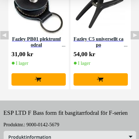
Fazley PB01 plektrumf
Fazley C5 universellt ca
D
odral
po
d
31,00 kr
54,00 kr
8
I lager
I lager
+
+
ESP LTD F Bass form fit basgitarrfodral för F-serien
Produktnr.:
9000-0142-5679
Produktinformation