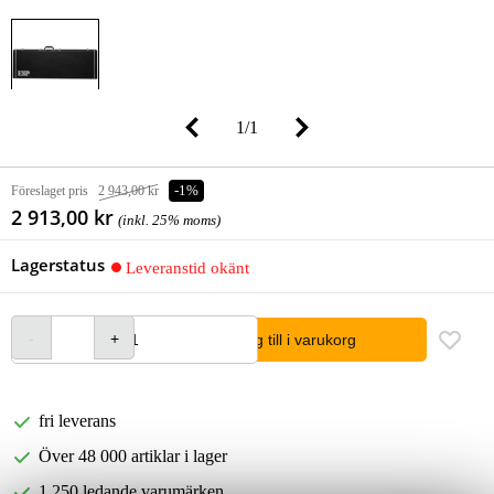
1
/
1
Föreslaget pris
2 943,00 kr
-1%
2 913,00 kr
(inkl. 25% moms)
Lagerstatus
Leveranstid okänt
lägg till i varukorg
fri leverans
Över 48 000 artiklar i lager
1 250 ledande varumärken