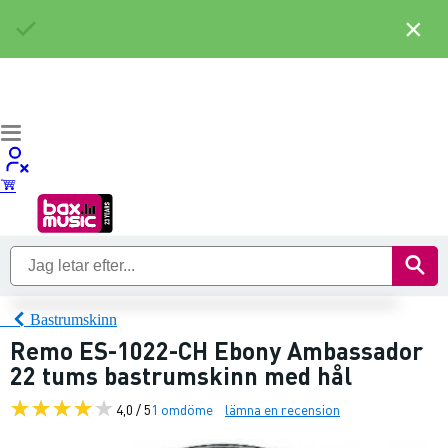
×
Bastrumskinn
Remo ES-1022-CH Ebony Ambassador
22 tums bastrumskinn med hål
4,0 / 5
1 omdöme
lämna en recension