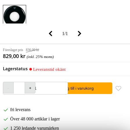
1
/
1
Föreslaget pris
836,00 kr
829,00 kr
(inkl. 25% moms)
Lagerstatus
Leveranstid okänt
lägg till i varukorg
fri leverans
Över 48 000 artiklar i lager
1 250 ledande varumärken