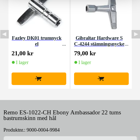
Fazley DK01 trumnyck
Gibraltar Hardware S
el
C-4244 stämningsnycke
l
21,00 kr
79,00 kr
5
I lager
I lager
+
+
Remo ES-1022-CH Ebony Ambassador 22 tums
bastrumskinn med hål
Produktnr.:
9000-0004-9984