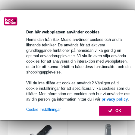
Produktinformation
Remo ES-1022-CH 22-tums bastrumskinn med hål
Den här webbplatsen använder cookies
serie: Ebony Ambassador
Hemsidan från Bax Music använder cookies och andra
liknande tekniker. De används för att aktivera
material: Mylar i ett lager, 0,25 mm tjockt
grundläggande funktioner på hemsidan vilka ger dig en
Fullständiga specifikationer
optimal användarupplevelse. Vi skulle även vilja använda
cookies för att analysera din interaktion med webbplatsen,
Se även (4)
detta för att kunna förbättra både dess funktionalitet och din
shoppingupplevelse.
Vill du inte tillåta att cookies används? Vänligen gå till
cookie inställningar för att specificera vilka cookies som du
tillåter. Mer information om cookies och hur vi använder oss
av din personliga information hittar du i vår
privacy policy
.
Tillbehör (6)
Cookie Inställningar
OK