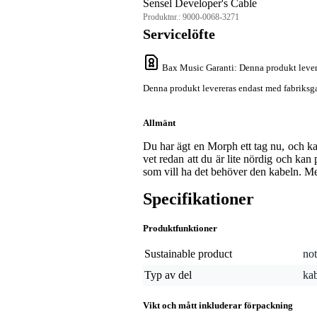
Sensel Developer's Cable
Produktnr.:
9000-0068-3271
Servicelöfte
Bax Music Garanti
: Denna produkt lever
Denna produkt levereras endast med fabriksga
Allmänt
Du har ägt en Morph ett tag nu, och kan
vet redan att du är lite nördig och ka
som vill ha det behöver den kabeln. Me
Specifikationer
Produktfunktioner
Sustainable product
not
Typ av del
kab
Vikt och mått inkluderar förpackning