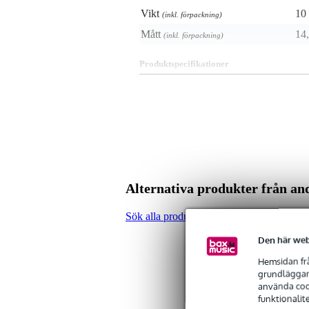
Vikt
10 
(inkl. förpackning)
Mått
14,
(inkl. förpackning)
Produktspecifikationer
Kabel för Sensel-utvecklare
Ansluter Sensel Morph till:
Arduino
Raspberry Pi
jämförbara mikrokontrolle
längd: 10 cm
Alternativa produkter från a
Sök alla produkter i kategorin Audiospelar
Den här web
Hemsidan frå
grundläggand
använda cook
funktionalit