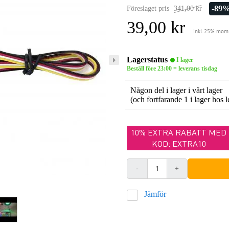
-89
Föreslaget pris
341,00 kr
39,00 kr
inkl. 25% mom
Lagerstatus
I lager
Beställ före 23:00 = leverans tisdag
Någon del i lager i vårt lager
(och fortfarande 1 i lager hos 
10% EXTRA RABATT MED
KOD: EXTRA10
-
+
Jämför