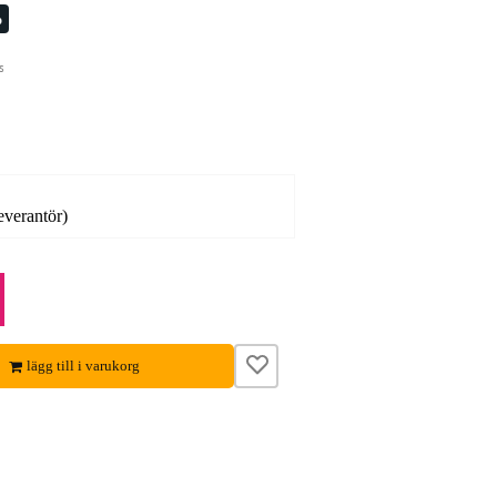
%
s
leverantör)
lägg till i varukorg