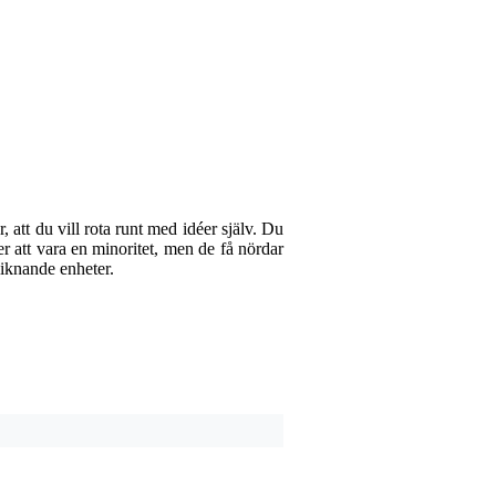
Lämna en recens
Smeknamn
Det finns ännu inga rece
Betyg
Kommentar
att du vill rota runt med idéer själv. Du
 att vara en minoritet, men de få nördar
liknande enheter.
Skicka