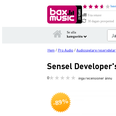
base
Fria returer
30 dagars provperiod
Se alla
kategoriën
Hem
Pro Audio
Audiospelare reservdelar
/
/
Sensel Developer'
0
inga recensioner ännu
-89%