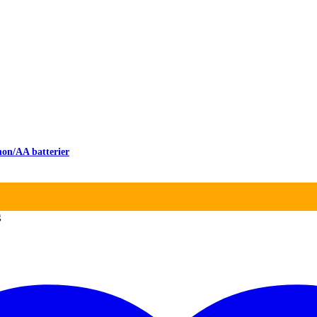
non/AA batterier
g