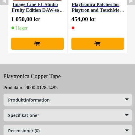
Image-Line FL Studio
Playtronica Patches for
Fruity Edition DAW-so
Playtron and TouchMe
ftware (download)
1 050,00 kr
454,00 kr
2
I lager
+
+
Playtronica Copper Tape
Produktnr.:
9000-0128-1485
Produktinformation
Specifikationer
Recensioner (0)