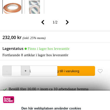
1
/
2
232,00 kr
(inkl. 25% moms)
Lagerstatus
Finns i lager hos leverantör
Fortfarande 8 artiklar i lager hos leverantör
lägg till i varukorg
Beställ före 16:00 = inom ca 10 arbetsdagar hemma
Över 48 000 artiklar i lager
1 250 ledande varumärken
Den här webbplatsen använder cookies