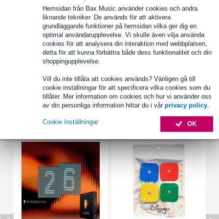
Hemsidan från Bax Music använder cookies och andra
liknande tekniker. De används för att aktivera
Produktinformation
grundläggande funktioner på hemsidan vilka ger dig en
optimal användarupplevelse. Vi skulle även vilja använda
Playtronica Koppartejp
cookies för att analysera din interaktion med webbplatsen,
detta för att kunna förbättra både dess funktionalitet och din
avsedd för icke-ledande material, i kombination med Playtron
shoppingupplevelse.
och/eller TouchMe
kan skäras
Vill du inte tillåta att cookies används? Vänligen gå till
cookie inställningar för att specificera vilka cookies som du
Fullständiga specifikationer
tillåter. Mer information om cookies och hur vi använder oss
av din personliga information hittar du i vår
privacy policy
.
Tillbehör (5)
Cookie Inställningar
OK