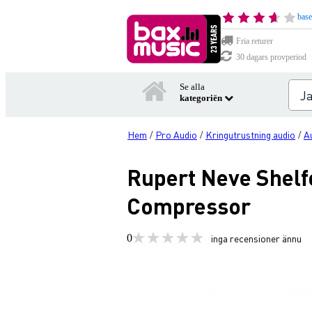
base
Fria returer
30 dagars provperiod
Se alla
kategoriën
Hem
Pro Audio
Kringutrustning audio
A
/
/
/
Rupert Neve Shelf
Compressor
0
inga recensioner ännu