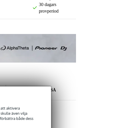
30 dagars
provperiod
ANDRA KÖPTE OCKSÅ
att aktivera
kulle även vilja
 förbättra både dess