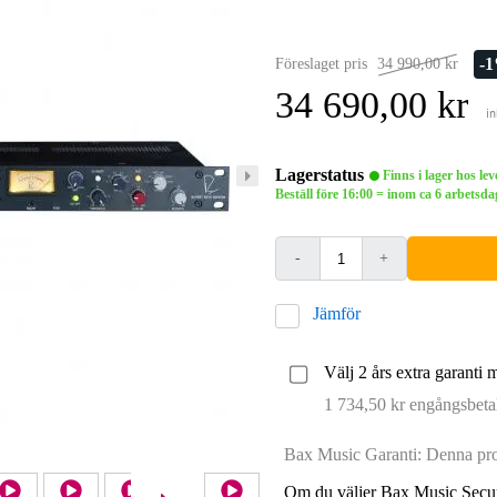
-
Föreslaget pris
34 990,00 kr
34 690,00 kr
i
Lagerstatus
Finns i lager hos le
Beställ före 16:00 = inom ca 6 arbets
-
+
Jämför
Välj 2 års extra garanti 
1 734,50 kr engångsbeta
Bax Music Garanti: Denna prod
Om du väljer Bax Music Secur