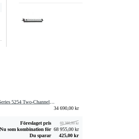
mikrofonkabel 7,5
Brennenstuhl
Premium Line 19
533,00 kr
tums grenuttag 8
uttag
Lägg till beställning
2 x Rupert Neve Shelford Series 5254 Two-Channel Diode Bridge Compressor
34 690,00 kr
Föreslaget pris
69 380,00 kr
Nu som kombination för
68 955,00 kr
Du sparar
425,00 kr