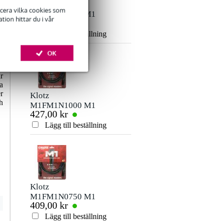
Klotz
ficera vilka cookies som
M1FM1N0500 M1
ion hittar du i vår
363,00 kr
Prime Neutrik XLR
3P - XLR 3P
Lägg till beställning
mikrofonkabel 5
OK
meter
e
,
r
a
r
Klotz
h
M1FM1N1000 M1
427,00 kr
Prime
mikrofonkabel 10
Lägg till beställning
m med
Neutrikkontakter
Klotz
M1FM1N0750 M1
409,00 kr
Neutrik XLR 3P –
XLR 3P
Lägg till beställning