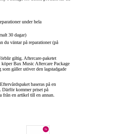
reparationer under hela
malt 30 dagar)
n du väntar på reparationer (på
rblir giltig. Aftercare-paketet
du köper Bax Music Aftercare Package
g som gäller utöver den lagstadgade
ftervårdspaket baseras på en
et. Därför kommer priset på
a från en artikel till en annan.
3x