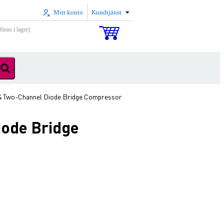
Mitt konto
Kundtjänst
inns i lager)
54 Two-Channel Diode Bridge Compressor
iode Bridge