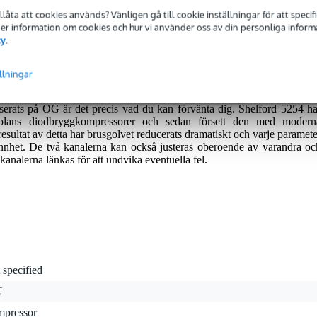
eras med 2 års garanti.
tillåta att cookies används? Vänligen gå till cookie inställningar för att speci
 Mer information om cookies och hur vi använder oss av din personliga informat
cy
.
llningar
 tvåkanals diodbryggkompressor behöver knappast någon närmar
er redan till "punch" och "lim" hos den moderna klassikern Neve 2254
serats på OG är det precis vad du kan förvänta dig. Shelford 5254 ha
kolans diodbryggkompressorer och sedan försett den med modern
resultat av detta har brusgolvet reducerats dramatiskt och varje paramete
annhet. De två kanalerna kan också justeras oberoende av varandra oc
kanalerna länkas för att undvika eventuella fel.
 specified
U
mpressor