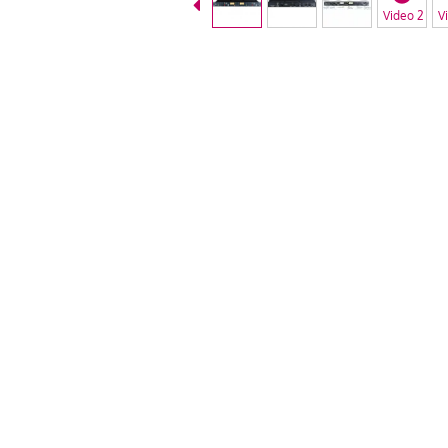
Video 2
V