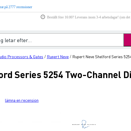
rat på 2777 recensioner
Beställt före 16:00? Leverans inom 3-4 arbetsdagar! (om det f
udio Processors & Gates
Rupert Neve
Rupert Neve Shelford Series 52
/
/
ord Series 5254 Two-Channel D
lämna en recension