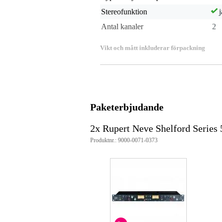
Stereofunktion
j
Antal kanaler
2
Vikt och mått inkluderar förpackning
Vikt
4,0
(inkl. förpackning)
Mått
50,
(inkl. förpackning)
Produktspecifikationer
Paketerbjudande
Rupert Neve Shelford-serien 52
tvåkanals diodbryggkompressor
2x Rupert Neve Shelford Series
baserad på den berömda Neve 
Produktnr.: 9000-0071-0373
inställningar:
tröskelvärde
förhållande: 1,5:1 / 2:1 / 3:
timing (kombinerad kontrol
filter för sidokedja
blandning
Make up-förstärkning
anslutningar:
2 x linjeingång (XLR/T