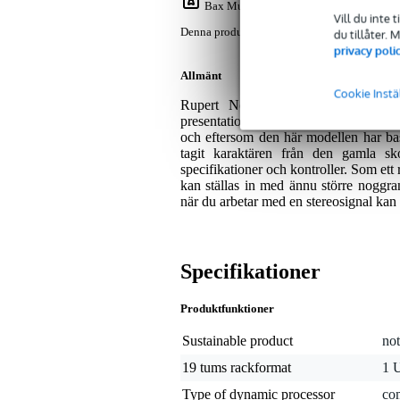
Bax Music Garanti
: Denna produkt lever
Vill du inte 
Denna produkt levereras med 2 års garanti.
du tillåter.
privacy poli
Allmänt
Cookie Instä
Rupert Neve Shelford Series 5254
presentation. De som är insatta känn
och eftersom den här modellen har ba
tagit karaktären från den gamla s
specifikationer och kontroller. Som ett 
kan ställas in med ännu större noggr
när du arbetar med en stereosignal kan 
Specifikationer
Produktfunktioner
Sustainable product
not
19 tums rackformat
1 
Type of dynamic processor
co