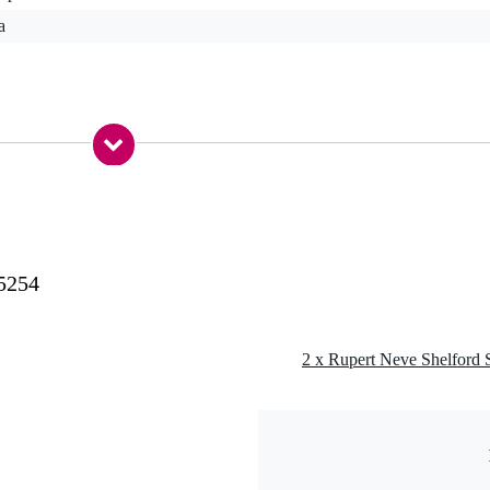
a
 kg
0 x 30,0 x 10,0 cm
54
 5254
2254-kompressorn
1 / 4:1 / 6:1 / 8:1
l för attack och release)
RS-kombo)