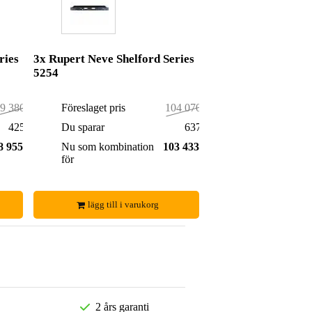
ries
3x Rupert Neve Shelford Series
5254
9 380,00 kr
Föreslaget pris
104 070,00 kr
425,00 kr
Du sparar
637,00 kr
8 955,00 kr
Nu som kombination
103 433,00 kr
för
lägg till i varukorg
2 års garanti