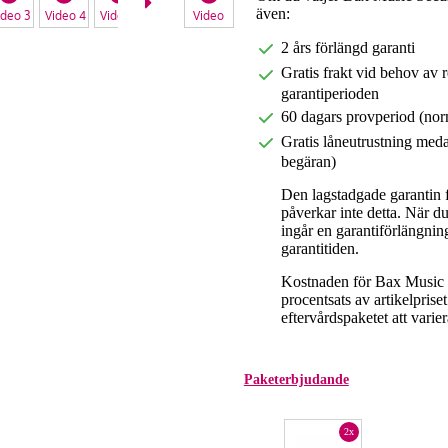
även:
ideo 3
Video 4
Video 5
Video 6
Video
Video 7
Video 8
Video 9
Video 10
2 års förlängd garanti
Gratis frakt vid behov av 
garantiperioden
60 dagars provperiod (nor
Gratis låneutrustning meda
begäran)
Den lagstadgade garantin fö
påverkar inte detta. När 
ingår en garantiförlängnin
garantitiden.
Kostnaden för Bax Music E
procentsats av artikelpris
eftervårdspaketet att varier
Paketerbjudande
2x