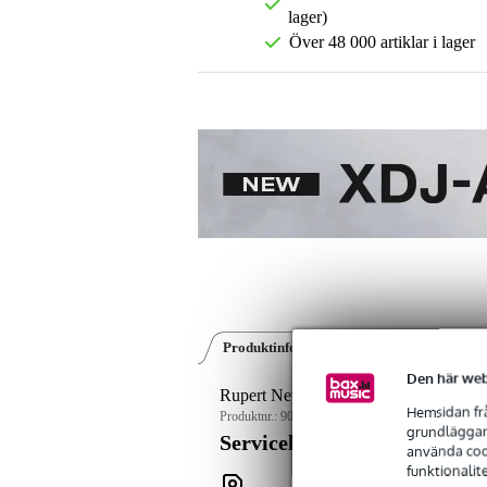
lager)
Över 48 000 artiklar i lager
Produktinformation
Videor (10)
Rec
Den här web
Rupert Neve Shelford Series 5254 T
Hemsidan frå
Produktnr.:
9000-0071-0354
grundläggand
Servicelöfte
använda cook
funktionalit