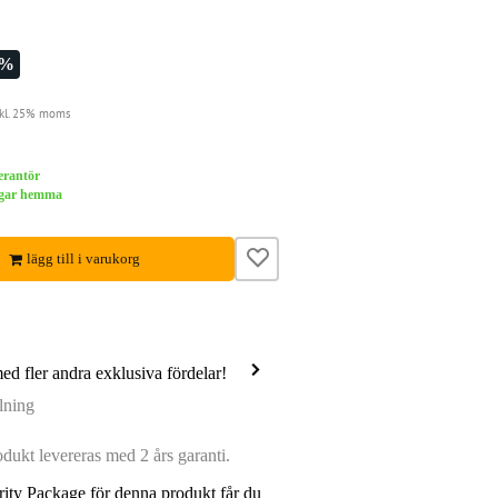
1%
nkl. 25% moms
verantör
dagar hemma
lägg till i varukorg
med fler andra exklusiva fördelar!
lning
ukt levereras med 2 års garanti.
ity Package för denna produkt får du