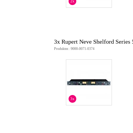
2x
2 x linjeutgång (XLR)
2 x sändning i sidokedja 
2 x sidokedja retur (TRS)
mått: 48,3 cm (19") x 20,9 cm x
vikt: 4,5 kg
3x Rupert Neve Shelford Series
Produktnr.: 9000-0071-0374
3x