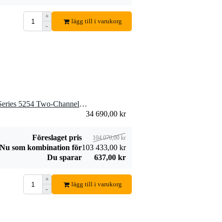
+
lägg till i varukorg
-
3 x Rupert Neve Shelford Series 5254 Two-Channel Diode Bridge Compressor
34 690,00 kr
Föreslaget pris
104 070,00 kr
Nu som kombination för
103 433,00 kr
Du sparar
637,00 kr
+
lägg till i varukorg
-