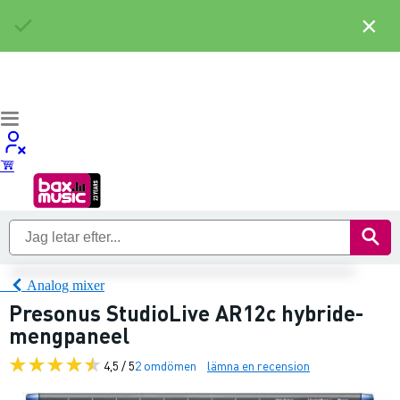
×
Analog mixer
Presonus StudioLive AR12c hybride-
mengpaneel
4,5 / 5
2 omdömen
lämna en recension