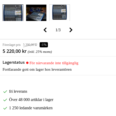
1
/
3
Föreslaget pris
5 290,00 kr
-1%
5 220,00 kr
(inkl. 25% moms)
Lagerstatus
För närvarande inte tillgänglig
Fortfarande gott om lager hos leverantören
fri leverans
Över 48 000 artiklar i lager
1 250 ledande varumärken