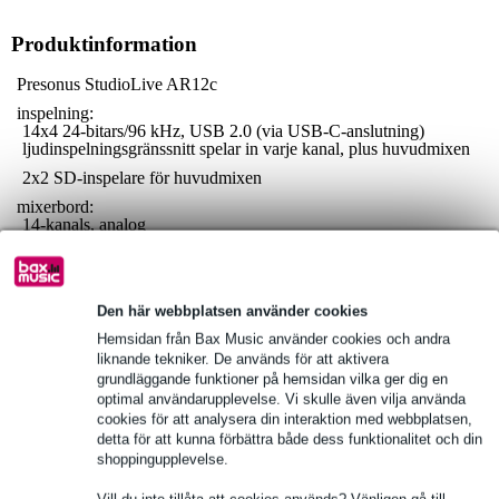
Produktinformation
Presonus StudioLive AR12c
inspelning:
14x4 24-bitars/96 kHz, USB 2.0 (via USB-C-anslutning)
ljudinspelningsgränssnitt spelar in varje kanal, plus huvudmixen
2x2 SD-inspelare för huvudmixen
mixerbord:
14-kanals, analog
8 mikrofoningångar, balanserade, XMAX-förförstärkare
2 inserts
Den här webbplatsen använder cookies
Fullständiga specifikationer
Hemsidan från Bax Music använder cookies och andra
Se även (4)
liknande tekniker. De används för att aktivera
grundläggande funktioner på hemsidan vilka ger dig en
optimal användarupplevelse. Vi skulle även vilja använda
cookies för att analysera din interaktion med webbplatsen,
detta för att kunna förbättra både dess funktionalitet och din
shoppingupplevelse.
Vill du inte tillåta att cookies används? Vänligen gå till