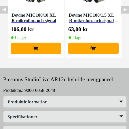
Devine MIC100/10 XL
Devine MIC100/1.5 XL
D
R mikrofon- och signal
R mikrofon- och signal
m
kabel 10 meter
kabel 1,5 meter
106,00 kr
63,00 kr
9
I lager
I lager
+
+
Presonus StudioLive AR12c hybride-mengpaneel
Produktnr.:
9000-0058-2648
Produktinformation
Specifikationer