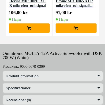
Devine MIC100/10 XL
Devine MIC100/5 XLR
R mikrofon- och signal
mikrofon- och signalka
kabel 10 meter
bel 5 meter
106,00 kr
91,00 kr
2
I lager
I lager
+
+
Omnitronic MOLLY-12A Active Subwoofer with DSP,
700W (White)
Produktnr.:
9000-0079-0309
Produktinformation
Specifikationer
Recensioner (0)