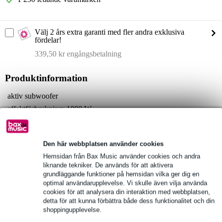
Välj 2 års extra garanti med fler andra exklusiva
fördelar!
339,50 kr engångsbetalning
Produktinformation
aktiv subwoofer
effektförbrukning: 1000 W
uteffekt i RMS:
1x 500 W
2x 100 W (8 ohm)
Den här webbplatsen använder cookies
2x 200 W (4 ohm)
Hemsidan från Bax Music använder cookies och andra
liknande tekniker. De används för att aktivera
Fullständiga specifikationer
grundläggande funktioner på hemsidan vilka ger dig en
optimal användarupplevelse. Vi skulle även vilja använda
cookies för att analysera din interaktion med webbplatsen,
Se även (1)
detta för att kunna förbättra både dess funktionalitet och din
shoppingupplevelse.