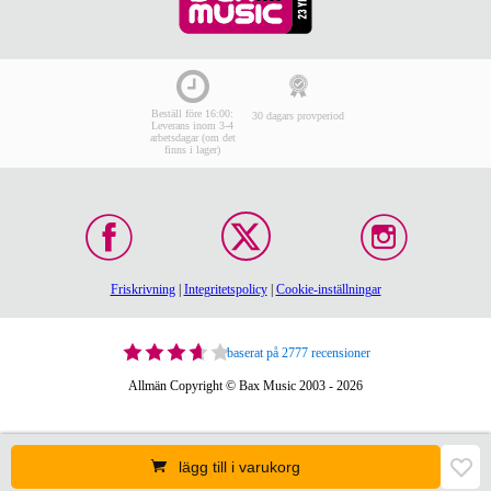
Beställ före 16:00:
30 dagars provperiod
Leverans inom 3-4
arbetsdagar (om det
finns i lager)
Friskrivning
|
Integritetspolicy
|
Cookie-inställningar
baserat på 2777 recensioner
Allmän Copyright © Bax Music 2003 - 2026
lägg till i varukorg