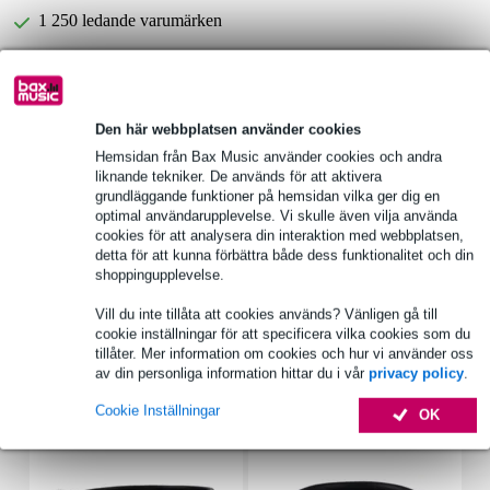
1 250 ledande varumärken
Välj 2 års extra garanti med fler andra exklusiva
fördelar!
Den här webbplatsen använder cookies
652,50 kr engångsbetalning
Hemsidan från Bax Music använder cookies och andra
liknande tekniker. De används för att aktivera
Produktinformation
grundläggande funktioner på hemsidan vilka ger dig en
optimal användarupplevelse. Vi skulle även vilja använda
Mackie SR18S
cookies för att analysera din interaktion med webbplatsen,
detta för att kunna förbättra både dess funktionalitet och din
aktiv 18-tums subwoofer
shoppingupplevelse.
frekvenssvar: 33 Hz - 200 Hz
Vill du inte tillåta att cookies används? Vänligen gå till
Fullständiga specifikationer
cookie inställningar för att specificera vilka cookies som du
tillåter. Mer information om cookies och hur vi använder oss
av din personliga information hittar du i vår
privacy policy
.
Tillbehör (8)
Cookie Inställningar
OK