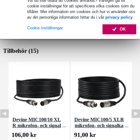
Vill du inte tillåta att cookies används? Vänligen gå till
cookie inställningar för att specificera vilka cookies som du
tillåter. Mer information om cookies och hur vi använder oss
av din personliga information hittar du i vår
privacy policy
.
Cookie Inställningar
OK
Tillbehör (15)
Devine MIC100/10 XL
Devine MIC100/5 XLR
I
R mikrofon- och signal
mikrofon- och signalka
kabel 10 meter
bel 5 meter
106,00 kr
91,00 kr
5