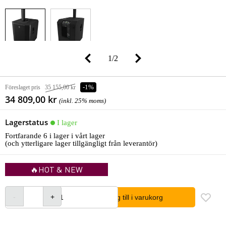
1
/
2
Föreslaget pris
35 155,00 kr
-1%
34 809,00 kr
(inkl. 25% moms)
Lagerstatus
I lager
Fortfarande 6 i lager i vårt lager
(och ytterligare lager tillgängligt från leverantör)
🔥HOT & NEW
lägg till i varukorg