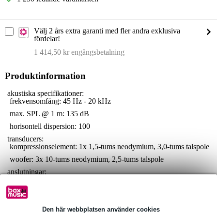
Välj 2 års extra garanti med fler andra exklusiva
fördelar!
1 414,50 kr engångsbetalning
Produktinformation
akustiska specifikationer:
frekvensomfång: 45 Hz - 20 kHz
max. SPL @ 1 m: 135 dB
horisontell dispersion: 100
transducers:
kompressionselement: 1x 1,5-tums neodymium, 3,0-tums talspole
woofer: 3x 10-tums neodymium, 2,5-tums talspole
anslutningar:
signaler: balanserade/obalanserade
ingång: XLR/Jack kombo
utgång: XLR
Den här webbplatsen använder cookies