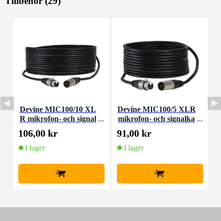
Tillbehör (29)
Devine MIC100/10 XL
Devine MIC100/5 XLR
D
R mikrofon- och signal
mikrofon- och signalka
R
kabel 10 meter
bel 5 meter
106,00 kr
91,00 kr
4
I lager
I lager
+
+