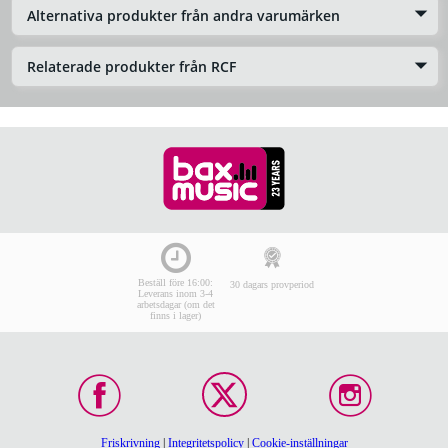
Alternativa produkter från andra varumärken
Relaterade produkter från RCF
Beställ före 16:00:
30 dagars provperiod
Leverans inom 3-4
arbetsdagar (om det
finns i lager)
Friskrivning
|
Integritetspolicy
|
Cookie-inställningar