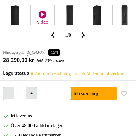
Video
1
/
8
Föreslaget pris
33 420,00 kr
-15%
28 290,00 kr
(inkl. 25% moms)
Lagerstatus
Gör din beställning nu och få den om 4 veckor
lägg till i varukorg
fri leverans
Över 48 000 artiklar i lager
1 250 ledande varumärken