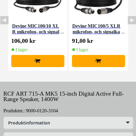
Devine MIC100/10 XL
Devine MIC100/5 XLR
R mikrofon- och signal
mikrofon- och signalka
kabel 10 meter
bel 5 meter
106,00 kr
91,00 kr
2
I lager
I lager
+
+
RCF ART 715-A MK5 15-inch Digital Active Full-
Range Speaker, 1400W
Produktnr.:
9000-0120-3104
Produktinformation