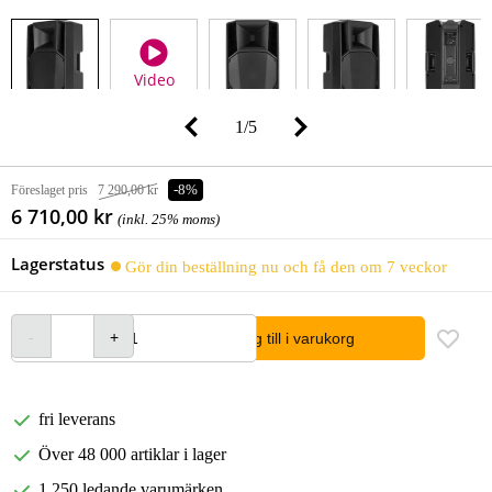
Video
1
/
5
Föreslaget pris
7 290,00 kr
-8%
6 710,00 kr
(inkl. 25% moms)
Lagerstatus
Gör din beställning nu och få den om 7 veckor
lägg till i varukorg
fri leverans
Över 48 000 artiklar i lager
1 250 ledande varumärken