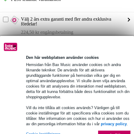
Välj 2 års extra garanti med fler andra exklusiva
fördelar!
224,50 kr engångsbetalning
Produktinformation
max. ljudtryck: 128 dB
Den här webbplatsen använder cookies
Hemsidan från Bax Music använder cookies och andra
frekvenssvar: 60 Hz - 20 kHz
liknande tekniker. De används för att aktivera
effekt:
grundläggande funktioner på hemsidan vilka ger dig en
RMS: 700 W
optimal användarupplevelse. Vi skulle även vilja använda
topp: 1400 W
cookies för att analysera din interaktion med webbplatsen,
detta för att kunna förbättra både dess funktionalitet och din
Fullständiga specifikationer
shoppingupplevelse.
Se även (4)
Vill du inte tillåta att cookies används? Vänligen gå till
cookie inställningar för att specificera vilka cookies som du
tillåter. Mer information om cookies och hur vi använder oss
av din personliga information hittar du i vår
privacy policy
.
Cookie Inställningar