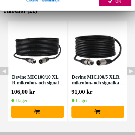
OK
Tillbehör (21)
Devine MIC100/10 XL
Devine MIC100/5 XLR
R mikrofon- och signal
mikrofon- och signalka
kabel 10 meter
bel 5 meter
106,00 kr
91,00 kr
2
I lager
I lager
+
+