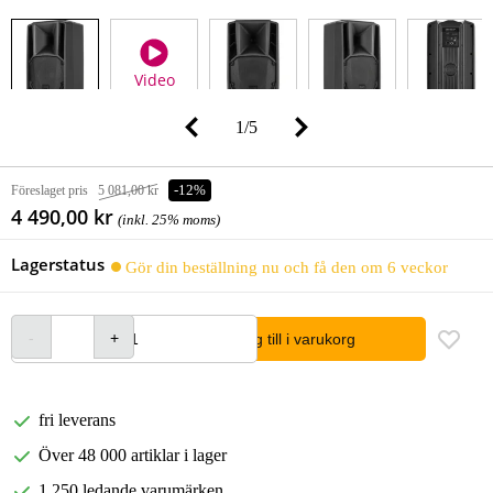
Video
1
/
5
Föreslaget pris
5 081,00 kr
-12%
4 490,00 kr
(inkl. 25% moms)
Lagerstatus
Gör din beställning nu och få den om 6 veckor
lägg till i varukorg
fri leverans
Över 48 000 artiklar i lager
1 250 ledande varumärken