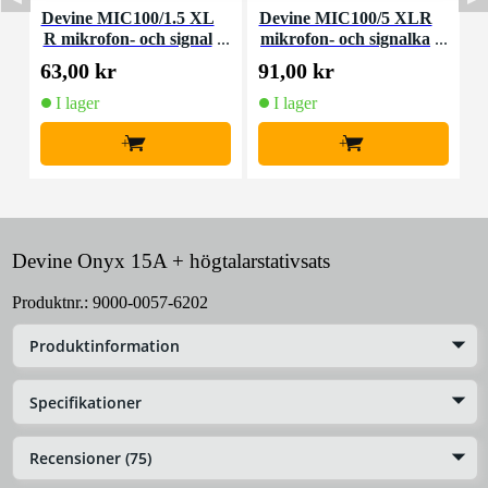
Devine MIC100/1.5 XL
Devine MIC100/5 XLR
D
R mikrofon- och signal
mikrofon- och signalka
u
kabel 1,5 meter
bel 5 meter
63,00 kr
91,00 kr
3
I lager
I lager
+
+
Devine Onyx 15A + högtalarstativsats
Produktnr.:
9000-0057-6202
Produktinformation
Specifikationer
Recensioner (75)