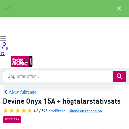
×
Aktiv fullrange
Devine Onyx 15A + högtalarstativsats
4,6 / 5
75 omdömen
lämna en recension
POPULÄRA