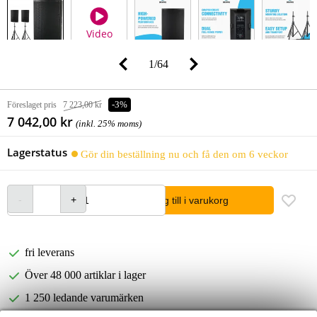
Video
1
/
64
Föreslaget pris
7 223,00 kr
-3%
7 042,00 kr
(inkl. 25% moms)
Lagerstatus
Gör din beställning nu och få den om 6 veckor
lägg till i varukorg
fri leverans
Över 48 000 artiklar i lager
1 250 ledande varumärken