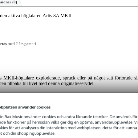
nsioner
(0)
den aktiva högtalaren Artis 8A MKII
eras med 2 års garanti.
 MKII-högtalare exploderade, sprack eller på något sätt förlorade si
en tillbaka till livet med denna originalreservdel.
bplatsen använder cookies
n Bax Music använder cookies och andra liknande tekniker. De används för 
 specified
e funktioner på hemsidan vilka ger dig en optimal användarupplevelse. Vi s
ies för att analysera din interaktion med webbplatsen, detta för att kunna
swoofer
et och din shoppingupplevelse.
ecificerat