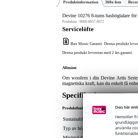
Produktinformation
360o foto
Rece
Devine 10276 8-tums bashögtalare för 
Produktnr.:
9000-0057-6072
Servicelöfte
Bax Music Garanti
: Denna produkt lever
Denna produkt levereras med 2 års garanti.
Allmänt
Om woofern i din Devine Artis Series
magnetiska kraft, kan du enkelt få enhet
Specifikationer
Den här web
Produktfunktioner
Hemsidan frå
Sustainable product
not
grundläggand
använda cook
Typ av högtalare
ba
funktionalit
Minimal frekvens
osp