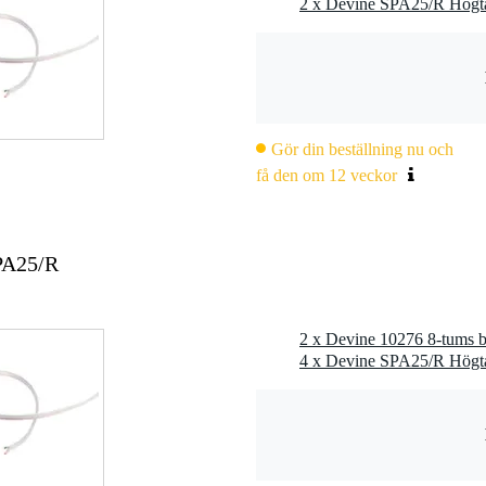
2 x Devine SPA25/R Högta
Gör din beställning nu och
få den om 12 veckor
PA25/R
4 x Devine SPA25/R Högta