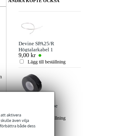
ANDRA KÖPTE OCKSÅ
Devine SPA25/R
Högtalarkabel 1
9,00 kr
meter
Lägg till beställning
n
Innox ETA GAF-
01-BK Gaffa Tape
101,00 kr
50 mm x 50 m svart
att aktivera
Lägg till beställning
kulle även vilja
 förbättra både dess