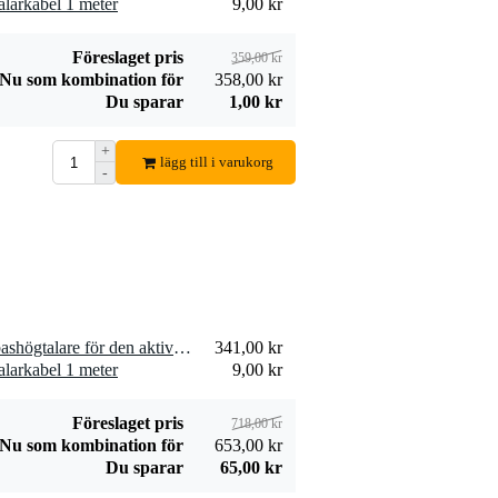
larkabel 1 meter
9,00 kr
Föreslaget pris
359,00 kr
Nu som kombination för
358,00 kr
Du sparar
1,00 kr
+
lägg till i varukorg
-
2 x Devine 10276 8-tums bashögtalare för den aktiva högtalaren Artis 8A MKII
341,00 kr
larkabel 1 meter
9,00 kr
Föreslaget pris
718,00 kr
Nu som kombination för
653,00 kr
Du sparar
65,00 kr