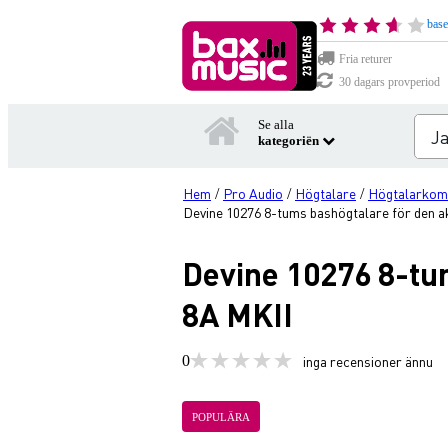
base
Fria returer
30 dagars provperiod
Se alla
kategoriën
Hem
Pro Audio
Högtalare
Högtalarkom
/
/
/
Devine 10276 8-tums bashögtalare för den ak
Devine 10276 8-tum
8A MKII
0
inga recensioner ännu
POPULÄRA