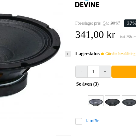
-37
Föreslaget pris
544,00 kr
341,00 kr
inkl. 25% 
Lagerstatus
Gör din beställnin
-
+
Se även (3)
Jämför