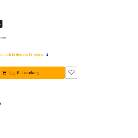
%
moms
g nu och få den om 12 veckor
lägg till i varukorg