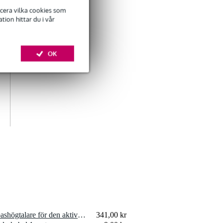
ficera vilka cookies som
ion hittar du i vår
OK
1 x Devine 10276 8-tums bashögtalare för den aktiva högtalaren Artis 8A MKII
341,00 kr