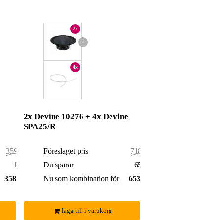
2x
+
4x
2x Devine 10276 + 4x Devine
SPA25/R
359,00 kr
Föreslaget pris
718,00 kr
1,00 kr
Du sparar
65,00 kr
358,00 kr
Nu som kombination för
653,00 kr
lägg till i varukorg