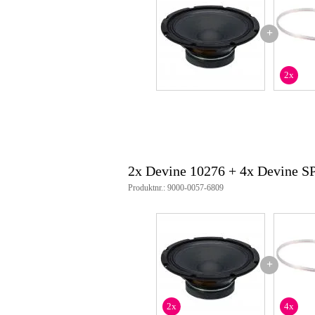
magnetstorlek: 110 mm
magnetvikt: 850 g
+
RMS: 100 W
Max effekt: 200 W
2x
2x Devine 10276 + 4x Devine S
Produktnr.: 9000-0057-6809
+
2x
4x