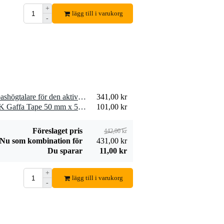
+
lägg till i varukorg
-
1 x Devine 10276 8-tums bashögtalare för den aktiva högtalaren Artis 8A MKII
341,00 kr
1 x Innox ETA GAF-01-BK Gaffa Tape 50 mm x 50 m svart
101,00 kr
Föreslaget pris
442,00 kr
Nu som kombination för
431,00 kr
Du sparar
11,00 kr
+
lägg till i varukorg
-