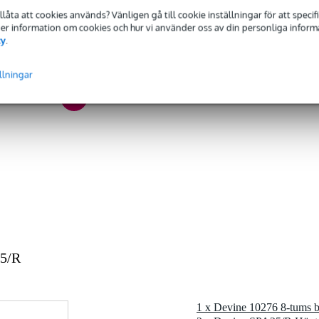
tillåta att cookies används? Vänligen gå till cookie inställningar för att speci
ecificerat
 Mer information om cookies och hur vi använder oss av din personliga informat
cy
.
0 - 199 Watt
ecificerat
llningar
Ohm
ecificerat
1 kg
ecificerat
 kg
5 x 23,5 x 9,0 cm
25/R