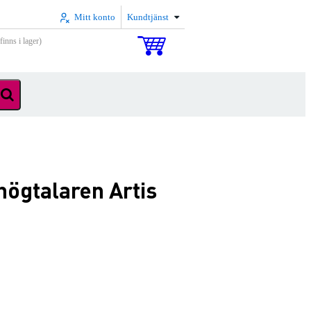
Mitt konto
Kundtjänst
inns i lager)
högtalaren Artis