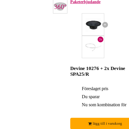
Paketerbjudande
+
2x
Devine 10276 + 2x Devine
SPA25/R
Föreslaget pris
Du sparar
Nu som kombination för
lägg till i varukorg