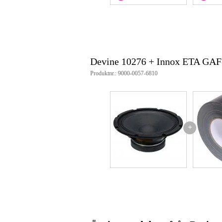
Devine 10276 + Innox ETA GA
Produktnr.: 9000-0057-6810
+