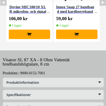
Devine MIC100/10 XL
Innox Snap 27 buntban
R mikrofon- och signal
d med kardborreband
K
kabel 10 meter
(10st)
106,00 kr
59,00 kr
1
I lager
I lager
+
+
Visaton SL 87 XA - 8 Ohm Vattentät
bredbandshögtalare, 8 cm
Produktnr.:
9000-0152-7061
Produktinformation
Specifikationer