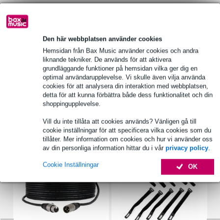
Produktinformation
Den här webbplatsen använder cookies
Antal: 1
Hemsidan från Bax Music använder cookies och andra
liknande tekniker. De används för att aktivera
Levereras inklusive: 1x Visaton SL 87 XA – 8 Ohm vattentät
grundläggande funktioner på hemsidan vilka ger dig en
fullregisterhögtalare
optimal användarupplevelse. Vi skulle även vilja använda
WEEE-registreringsnummer: DE 79837685
cookies för att analysera din interaktion med webbplatsen,
detta för att kunna förbättra både dess funktionalitet och din
Fullständiga specifikationer
shoppingupplevelse.
Vill du inte tillåta att cookies används? Vänligen gå till
Tillbehör (7)
cookie inställningar för att specificera vilka cookies som du
tillåter. Mer information om cookies och hur vi använder oss
av din personliga information hittar du i vår
privacy policy
.
Cookie Inställningar
OK