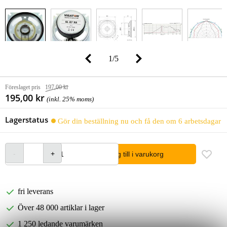
1
/
5
Föreslaget pris
197,00 kr
195,00 kr
(inkl. 25% moms)
Lagerstatus
Gör din beställning nu och få den om 6 arbetsdagar
lägg till i varukorg
fri leverans
Över 48 000 artiklar i lager
1 250 ledande varumärken