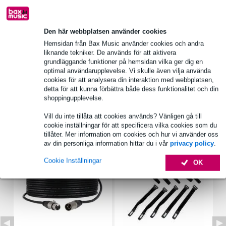
Produktinformation
Den här webbplatsen använder cookies
Hemsidan från Bax Music använder cookies och andra
högtalartyp: fullrange-högtalare
liknande tekniker. De används för att aktivera
grundläggande funktioner på hemsidan vilka ger dig en
nominell diameter: 10 cm (4")
optimal användarupplevelse. Vi skulle även vilja använda
rms-effekt: 20 W
cookies för att analysera din interaktion med webbplatsen,
detta för att kunna förbättra både dess funktionalitet och din
Fullständiga specifikationer
shoppingupplevelse.
Vill du inte tillåta att cookies används? Vänligen gå till
Tillbehör (7)
cookie inställningar för att specificera vilka cookies som du
tillåter. Mer information om cookies och hur vi använder oss
av din personliga information hittar du i vår
privacy policy
.
Cookie Inställningar
OK