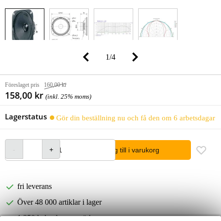
1
/
4
Föreslaget pris
160,00 kr
158,00 kr
(inkl. 25% moms)
Lagerstatus
Gör din beställning nu och få den om 6 arbetsdagar
lägg till i varukorg
fri leverans
Över 48 000 artiklar i lager
1 250 ledande varumärken