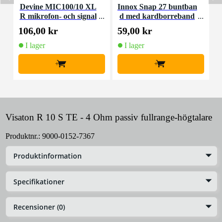
Devine MIC100/10 XL
Innox Snap 27 buntban
R mikrofon- och signal
d med kardborreband
K
kabel 10 meter
(10st)
106,00 kr
59,00 kr
1
I lager
I lager
+
+
Visaton R 10 S TE - 4 Ohm passiv fullrange-högtalare
Produktnr.:
9000-0152-7367
Produktinformation
Specifikationer
Recensioner (0)