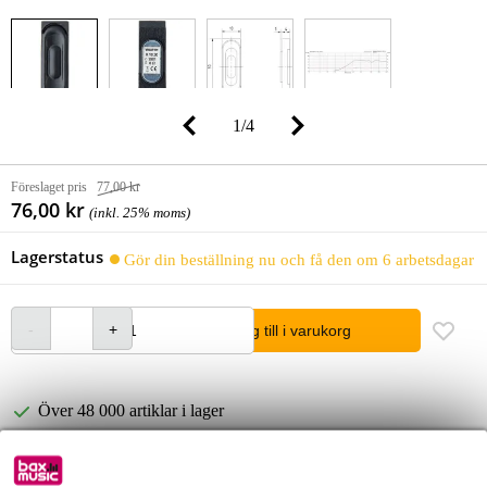
1
/
4
Föreslaget pris
77,00 kr
76,00 kr
(inkl. 25% moms)
Lagerstatus
Gör din beställning nu och få den om 6 arbetsdagar
lägg till i varukorg
Över 48 000 artiklar i lager
1 250 ledande varumärken