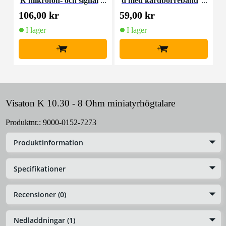
R mikrofon- och signal
d med kardborreband
K
kabel 10 meter
(10st)
106,00 kr
59,00 kr
1
I lager
I lager
+
+
Visaton K 10.30 - 8 Ohm miniatyrhögtalare
Produktnr.:
9000-0152-7273
Produktinformation
Specifikationer
Recensioner (0)
Nedladdningar (1)