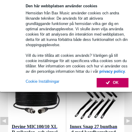
Den här webbplatsen använder cookies
Produktinformation
Hemsidan från Bax Music använder cookies och andra
liknande tekniker. De används för att aktivera
nominell effekt: 0,5 W
grundläggande funktioner på hemsidan vilka ger dig en
Max. effekt: 1 W
optimal användarupplevelse. Vi skulle även vilja använda
cookies för att analysera din interaktion med webbplatsen,
nominell impedans: 8 ohm
detta för att kunna förbättra både dess funktionalitet och din
Fullständiga specifikationer
shoppingupplevelse.
Vill du inte tillåta att cookies används? Vänligen gå till
Tillbehör (7)
cookie inställningar för att specificera vilka cookies som du
tillåter. Mer information om cookies och hur vi använder oss
av din personliga information hittar du i vår
privacy policy
.
Cookie Inställningar
OK
Devine MIC100/10 XL
Innox Snap 27 buntban