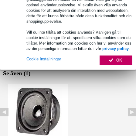
optimal användarupplevelse. Vi skulle även vilja använda
cookies för att analysera din interaktion med webbplatsen,
detta för att kunna förbättra både dess funktionalitet och din
Produktinformation
shoppingupplevelse.
RMS-effekt: 8 W
Vill du inte tillåta att cookies används? Vänligen gå till
cookie inställningar för att specificera vilka cookies som du
Toppeffekt: 15 W
tillåter. Mer information om cookies och hur vi använder oss
nominell Z-impedans: 8 ohm
av din personliga information hittar du i vår
privacy policy
.
Fullständiga specifikationer
Cookie Inställningar
OK
Se även (1)