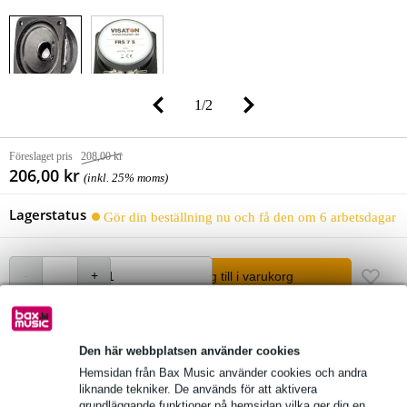
1
/
2
Föreslaget pris
208,00 kr
206,00 kr
(inkl. 25% moms)
Lagerstatus
Gör din beställning nu och få den om 6 arbetsdagar
lägg till i varukorg
fri leverans
Den här webbplatsen använder cookies
Över 48 000 artiklar i lager
Hemsidan från Bax Music använder cookies och andra
liknande tekniker. De används för att aktivera
1 250 ledande varumärken
grundläggande funktioner på hemsidan vilka ger dig en