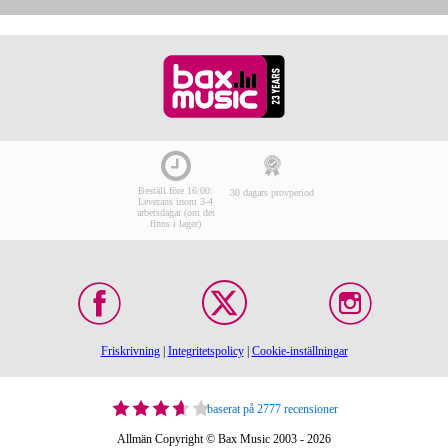
Beställ före 16:00:
30 dagars provperiod
Leverans inom 3-4
arbetsdagar (om det
finns i lager)
Friskrivning
|
Integritetspolicy
|
Cookie-inställningar
baserat på 2777 recensioner
Allmän Copyright © Bax Music 2003 - 2026