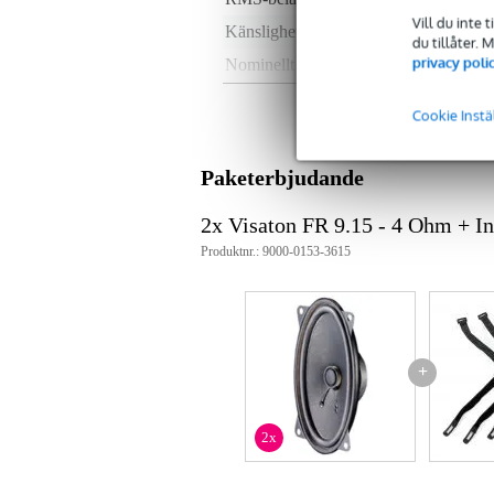
Vill du inte 
Känslighet
85
du tillåter.
privacy poli
Nominellt motstånd
4 
Vikt per högtalare
< 
Cookie Instä
Djup montering
40
Typ magnet
fer
Paketerbjudande
Vikt och mått inkluderar förpackning
2x Visaton FR 9.15 - 4 Ohm + I
Vikt
30
Produktnr.: 9000-0153-3615
(inkl. förpackning)
Mått
11,
(inkl. förpackning)
Produktspecifikationer
högtalartyp: fullregisterelement
+
rms-effekt: 15 W
toppeffekt: 30 W
nominell impedans: 4 ohm
2x
impedans_ohm: 4 Ohm
frekvenssvar: 75 - 16000 Hz
freq_response_hz: 75 - 16000 H