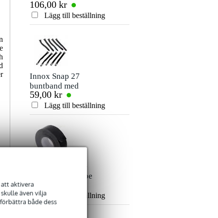
106,00 kr
80,00 kr
signalkabel 10
mm jack
Betyg
meter
stereokabel 5m
Lägg till beställning
Lägg till beställn
Kommentar
n
e
h
d
r
Innox Snap 27
buntband med
59,00 kr
kardborreband
(10st)
Lägg till beställning
Skicka
Innox ETA GAF-
01-BK Gaffa Tape
101,00 kr
att aktivera
50 mm x 50 m svart
kulle även vilja
Lägg till beställning
 förbättra både dess