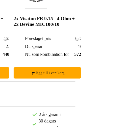
 +
2x Visaton FR 9.15 - 4 Ohm +
2x Devine MIC100/10
467,00 kr
Föreslaget pris
620,00 kr
27,00 kr
Du sparar
48,00 kr
440,00 kr
Nu som kombination för
572,00 kr
lägg till i varukorg
2 års garanti
30 dagars