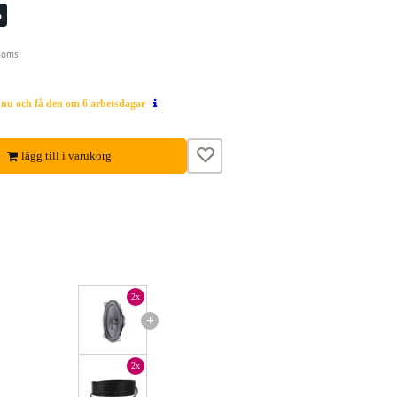
%
moms
g nu och få den om 6 arbetsdagar
lägg till i varukorg
2x
+
2x