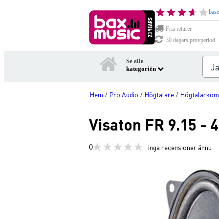
base
Fria returer
30 dagars provperiod
Se alla
kategoriën
Hem
Pro Audio
Högtalare
Högtalarkom
/
/
/
Visaton FR 9.15 -
0
inga recensioner ännu