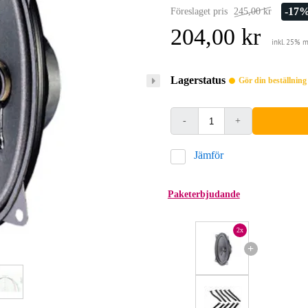
-17
Föreslaget pris
245,00 kr
204,00 kr
inkl. 25% 
Lagerstatus
Gör din beställnin
-
+
Jämför
Paketerbjudande
2x
+