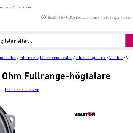
rat på 2777 recensioner
Beställt före 16:00? Leverans inom 3-4 arbetsdagar! (om det f
ponenter
Interna högtalarkomponenter
5 tums högtalare
Visaton
Vis
/
/
/
/
 4 Ohm Fullrange-högtalare
lämna en recension