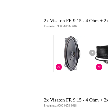
känslighet: 85 dB (1 W/1 m)
spl@1w/1m: 85 dB (1 W/1 m)
horisontell strålningsvinkel: 147
vertikal strålningsvinkel: 180° /
2x Visaton FR 9.15 - 4 Ohm + 
xmax: +/-1,5 mm
fs: 120 Hz
Produktnr.: 9000-0153-3616
re: 3,5 ohm
qms: 8,9
qes: 2,29
qts: 1,82
vas: 2,9 l
sd: 79 cm²
+
rörlig massa: 4,6 g
bl-faktor: 2,3 Tm
talspole diameter: 20 mm
2x
2x
talspolens längd: 5 mm
utskärningsdiameter: 146 x 87 m
vikt per högtalare: 0,277 kg
driftstemperatur: -25 - 70 °C
anslutningar: 4,8 x 0,8 mm (+), 
drivrutin_tum: 4 x 6 tum
2x Visaton FR 9.15 - 4 Ohm + 
Produktnr.: 9000-0153-3618