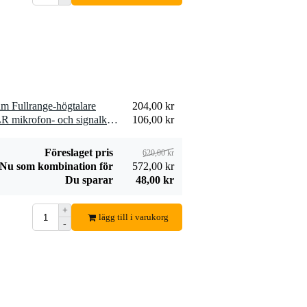
Devine SPE25/R
SPE25/R
19,00 kr
högtalarkabel 2x
2,5 mm2 per meter
Lägg till beställning
hm Fullrange-högtalare
204,00 kr
2 x Devine MIC100/10 XLR mikrofon- och signalkabel 10 meter
106,00 kr
Föreslaget pris
620,00 kr
Nu som kombination för
572,00 kr
Du sparar
48,00 kr
+
lägg till i varukorg
-