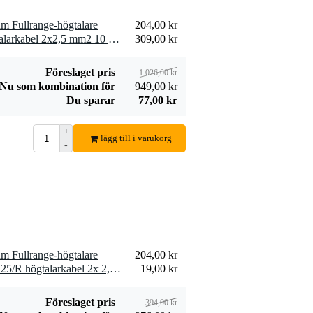
hm Fullrange-högtalare
204,00 kr
2 x Devine SPE25/10 högtalarkabel 2x2,5 mm2 10 meter
309,00 kr
Föreslaget pris
1 026,00 kr
Nu som kombination för
949,00 kr
Du sparar
77,00 kr
+
lägg till i varukorg
-
hm Fullrange-högtalare
204,00 kr
10 x Devine SPE25/R SPE25/R högtalarkabel 2x 2,5 mm2 per meter
19,00 kr
Föreslaget pris
394,00 kr