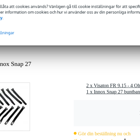
tillåta att cookies används? Vänligen gå till cookie inställningar för att speci
 dB
 Mer information om cookies och hur vi använder oss av din personliga informat
cy
.
Ohm
1 kg
llningar
 - 49 mm
riet
nnox Snap 27
0 gr
0 x 9,0 x 6,0 cm
2 x Visaton FR 9.15 - 4 O
1 x Innox Snap 27 buntban
Gör din beställning nu och
z