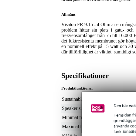
Allmänt
Visaton FR 9.15 - 4 Ohm är en mångsid
problem hittar sin plats i gatu- oc
frekvensomfånget från 75 till 16.000 H
det fuktresistenta membranet gör högta
en nominell effekt på 15 watt och 30 w
där tillförlitlighet är viktigt, samtidig
Specifikationer
Produktfunktioner
Sustainable product
not
Den här web
Speaker size (inches)
3.5
Hemsidan frå
Minimal frekvens
60
grundläggand
använda cook
Maximal frekvens
16
funktionalit
RMS-belastning i Watt
0 -