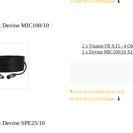
få den om 6 arbetsdagar
° / 4000 Hz
 4000 Hz
2x Devine MIC100/10
2 x Visaton FR 9.15 - 4 O
m (oval)
Gör din beställning nu och
få den om 6 arbetsdagar
2,8 x 0,8 mm (-)
2x Devine SPE25/10