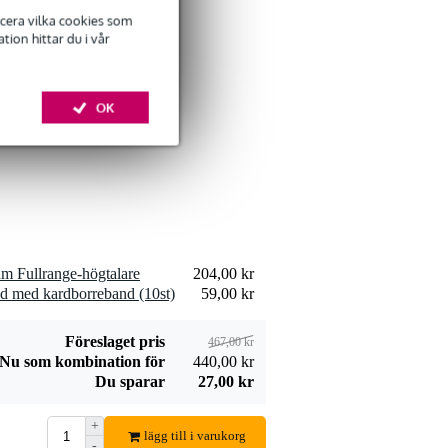
ficera vilka cookies som
ion hittar du i vår
Devine SPE25/10
högtalarkabel
OK
309,00 kr
2x2,5 mm2 10
meter
Lägg till beställning
Devine JACS/10
hm Fullrange-högtalare
204,00 kr
signalkabel stereo
d med kardborreband (10st)
59,00 kr
106,00 kr
jack-jack 10 meter
Lägg till beställning
Föreslaget pris
467,00 kr
Nu som kombination för
440,00 kr
Du sparar
27,00 kr
+
lägg till i varukorg
-