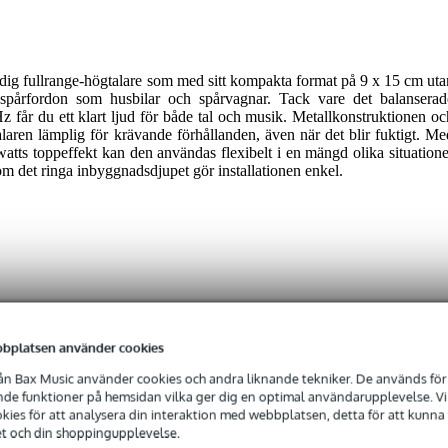
ig fullrange-högtalare som med sitt kompakta format på 9 x 15 cm uta
h spårfordon som husbilar och spårvagnar. Tack vare det balanserad
z får du ett klart ljud för både tal och musik. Metallkonstruktionen oc
laren lämplig för krävande förhållanden, även när det blir fuktigt. Me
atts toppeffekt kan den användas flexibelt i en mängd olika situatione
t som det ringa inbyggnadsdjupet gör installationen enkel.
 specified
bplatsen använder cookies
n Bax Music använder cookies och andra liknande tekniker. De används för 
 - 79 Hz
e funktioner på hemsidan vilka ger dig en optimal användarupplevelse. Vi s
ies för att analysera din interaktion med webbplatsen, detta för att kunna
 - 16,9 kHz
et och din shoppingupplevelse.
 49 Watt