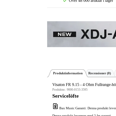
Över 48 000 artiklar i lager
Produktinformation
Recensioner
(0)
Visaton FR 9.15 - 4 Ohm Fullrange-hö
Produktnr.:
9000-0153-3595
Servicelöfte
Bax Music Garanti
: Denna produkt lever
Denna produkt levereras med 2 års garanti.