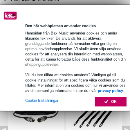
Produktinformation
Den här webbplatsen använder cookies
mått per högtalare: 9 x 15 cm (4" x 6")
Hemsidan från Bax Music använder cookies och andra
anslutningar: 4,8 x 0,8 mm (+) / 2,8 x 0,8 mm (-)
liknande tekniker. De används för att aktivera
grundläggande funktioner på hemsidan vilka ger dig en
kontinuerlig effekt: 15 W
optimal användarupplevelse. Vi skulle även vilja använda
cookies för att analysera din interaktion med webbplatsen,
Fullständiga specifikationer
detta för att kunna förbättra både dess funktionalitet och din
shoppingupplevelse.
Tillbehör (7)
Vill du inte tillåta att cookies används? Vänligen gå till
cookie inställningar för att specificera vilka cookies som du
tillåter. Mer information om cookies och hur vi använder oss
av din personliga information hittar du i vår
privacy policy
.
Cookie Inställningar
OK