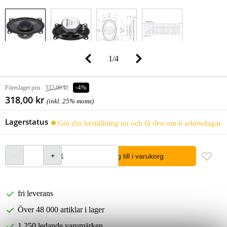
1
/
4
Föreslaget pris
332,00 kr
-4%
318,00 kr
(inkl. 25% moms)
Lagerstatus
Gör din beställning nu och få den om 6 arbetsdagar
lägg till i varukorg
fri leverans
Över 48 000 artiklar i lager
1 250 ledande varumärken