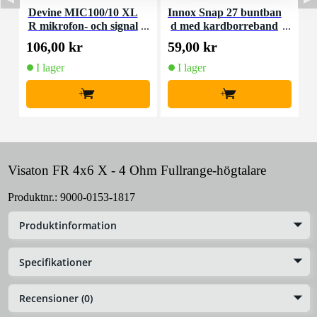
Devine MIC100/10 XL
Innox Snap 27 buntban
R mikrofon- och signal
d med kardborreband
K
kabel 10 meter
(10st)
106,00 kr
59,00 kr
1
I lager
I lager
+
+
Visaton FR 4x6 X - 4 Ohm Fullrange-högtalare
Produktnr.:
9000-0153-1817
Produktinformation
Specifikationer
Recensioner (0)