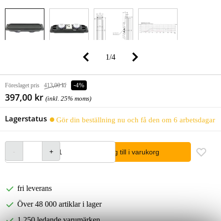
1
/
4
Föreslaget pris
413,00 kr
-4%
397,00 kr
(inkl. 25% moms)
Lagerstatus
Gör din beställning nu och få den om 6 arbetsdagar
lägg till i varukorg
fri leverans
Över 48 000 artiklar i lager
1 250 ledande varumärken