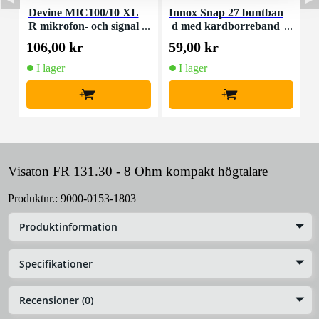
Devine MIC100/10 XL
Innox Snap 27 buntban
R mikrofon- och signal
d med kardborreband
K
kabel 10 meter
(10st)
106,00 kr
59,00 kr
1
I lager
I lager
+
+
Visaton FR 131.30 - 8 Ohm kompakt högtalare
Produktnr.:
9000-0153-1803
Produktinformation
Specifikationer
Recensioner (0)