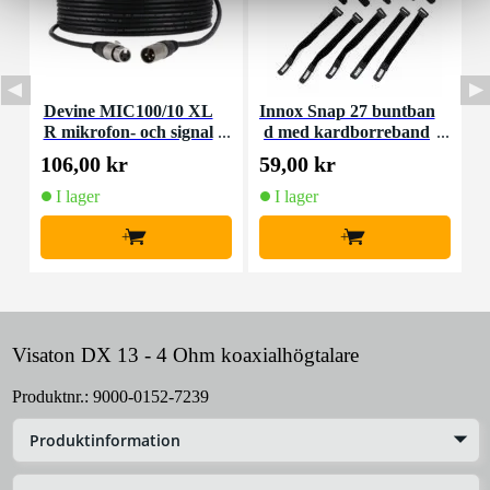
Devine MIC100/10 XL
Innox Snap 27 buntban
R mikrofon- och signal
d med kardborreband
K
kabel 10 meter
(10st)
106,00 kr
59,00 kr
1
I lager
I lager
+
+
Visaton DX 13 - 4 Ohm koaxialhögtalare
Produktnr.:
9000-0152-7239
Produktinformation