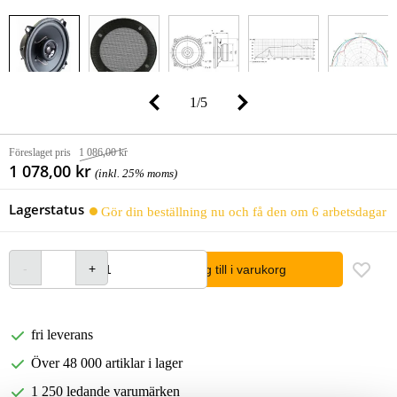
1
/
5
Föreslaget pris
1 086,00 kr
1 078,00 kr
(inkl. 25% moms)
Lagerstatus
Gör din beställning nu och få den om 6 arbetsdagar
lägg till i varukorg
fri leverans
Över 48 000 artiklar i lager
1 250 ledande varumärken