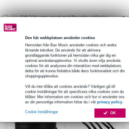
Välj 2 års extra garanti med fler andra exklusiva
fördelar!
53,90 kr engångsbetalning
Den här webbplatsen använder cookies
Produktinformation
Hemsidan från Bax Music använder cookies och andra
liknande tekniker. De används för att aktivera
antal: 2
grundläggande funktioner på hemsidan vilka ger dig en
optimal användarupplevelse. Vi skulle även vilja använda
högtalarkonstruktion: 2-vägs koaxial
cookies för att analysera din interaktion med webbplatsen,
bashögtalarens diameter: 13 cm (5")
detta för att kunna förbättra både dess funktionalitet och din
shoppingupplevelse.
Fullständiga specifikationer
Vill du inte tillåta att cookies används? Vänligen gå till
cookie inställningar för att specificera vilka cookies som du
Tillbehör (7)
tillåter. Mer information om cookies och hur vi använder oss
av din personliga information hittar du i vår
privacy policy
.
Cookie Inställningar
OK