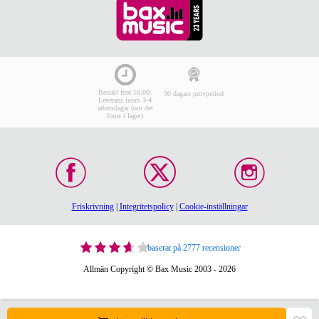
Beställ före 16:00:
30 dagars provperiod
Leverans inom 3-4
arbetsdagar (om det
finns i lager)
Friskrivning
|
Integritetspolicy
|
Cookie-inställningar
baserat på 2777 recensioner
Allmän Copyright © Bax Music 2003 - 2026