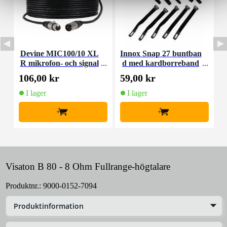
Devine MIC100/10 XL
Innox Snap 27 buntban
R mikrofon- och signal
d med kardborreband
K
kabel 10 meter
(10st)
106,00 kr
59,00 kr
1
I lager
I lager
+
+
Visaton B 80 - 8 Ohm Fullrange-högtalare
Produktnr.:
9000-0152-7094
Produktinformation