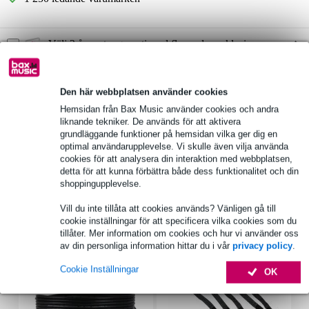
Välj 2 års extra garanti med fler andra exklusiva
fördelar!
56,20 kr engångsbetalning
Den här webbplatsen använder cookies
Produktinformation
Hemsidan från Bax Music använder cookies och andra
liknande tekniker. De används för att aktivera
cms: 0,87 mm/N
grundläggande funktioner på hemsidan vilka ger dig en
optimal användarupplevelse. Vi skulle även vilja använda
nominell effekt: 30 W
cookies för att analysera din interaktion med webbplatsen,
maximal effekt: 50 W
detta för att kunna förbättra både dess funktionalitet och din
shoppingupplevelse.
Fullständiga specifikationer
Vill du inte tillåta att cookies används? Vänligen gå till
cookie inställningar för att specificera vilka cookies som du
Tillbehör (7)
tillåter. Mer information om cookies och hur vi använder oss
av din personliga information hittar du i vår
privacy policy
.
Cookie Inställningar
OK