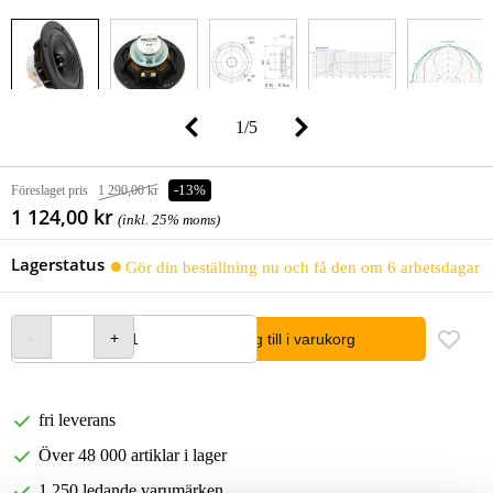
1
/
5
Föreslaget pris
1 290,00 kr
-13%
1 124,00 kr
(inkl. 25% moms)
Lagerstatus
Gör din beställning nu och få den om 6 arbetsdagar
lägg till i varukorg
fri leverans
Över 48 000 artiklar i lager
1 250 ledande varumärken