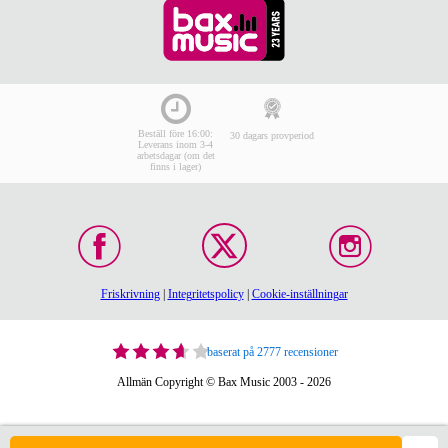
Beställ före 16:00:
30 dagars provperiod
Leverans inom 3-4
arbetsdagar (om det
finns i lager)
Friskrivning
|
Integritetspolicy
|
Cookie-inställningar
baserat på 2777 recensioner
Allmän Copyright © Bax Music 2003 - 2026