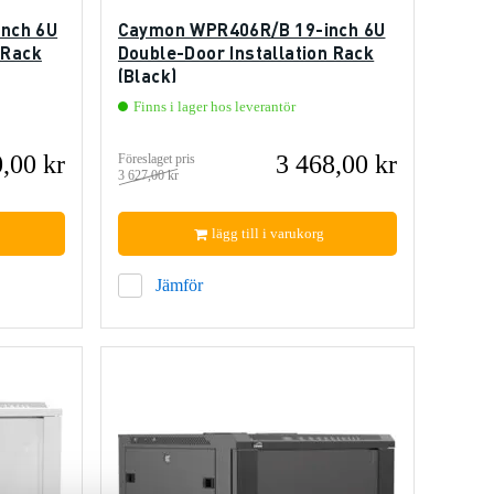
nch 6U
Caymon WPR406R/B 19-inch 6U
 Rack
Double-Door Installation Rack
(Black)
Finns i lager hos leverantör
,00 kr
3 468,00 kr
Föreslaget pris
3 627,00 kr
lägg till i varukorg
Jämför