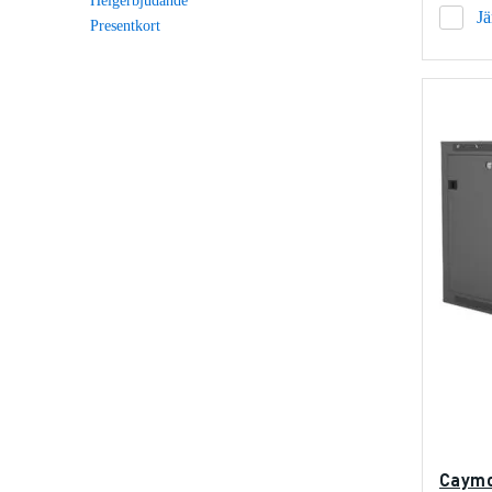
Helgerbjudande
J
Presentkort
Caymo