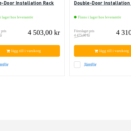
e-Door Installation Rack
Double-Door Installation
i lager hos leverantör
Finns i lager hos leverantör
4 503,00 kr
4 310
 pris
Föreslaget pris
kr
4 475,00 kr
lägg till i varukorg
lägg till i varukorg
ämför
Jämför