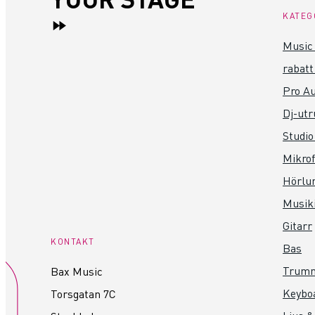
KATEG
Music 
rabatt
Pro Au
Dj-utr
Studio
Mikro
Hörlu
Musik
Gitarr
KONTAKT
Bas
Trum
Bax Music
Keybo
Torsgatan 7C