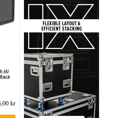
h 6U
 Rack
,00 kr