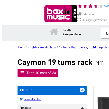
base
Fria returer
30 dagars provperiod
Se alla
kategoriën
Hem
Flightcases & Bags
19 tums flightcases, flight bags & 
/
/
Caymon 19 tums rack
(11)
Topp 10 mest sålda
FILTER
Rensa alla filter
Prisklass