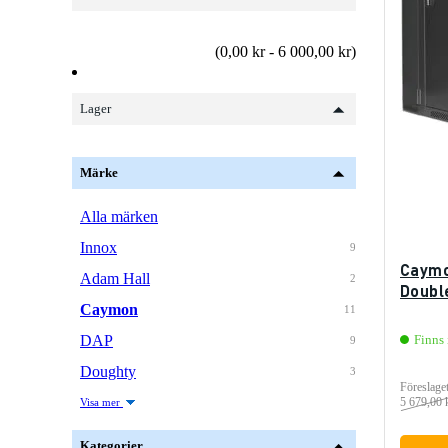
(0,00 kr - 6 000,00 kr)
Lager
Märke
Alla märken
Innox
9
Caymo
Adam Hall
2
Doubl
Caymon
11
DAP
Finns 
9
Doughty
3
Föreslaget
5 679,00 
Visa mer
Kategorier