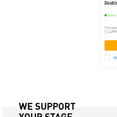
Doubl
Finns 
Föreslaget
4 712,00 
J
WE SUPPORT
YOUR STAGE