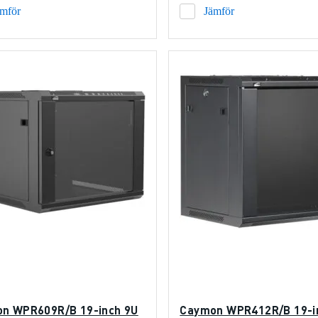
ämför
Jämför
n WPR609R/B 19-inch 9U
Caymon WPR412R/B 19-i