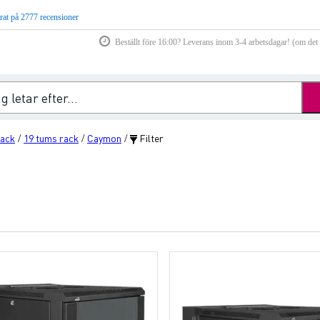
rat på 2777 recensioner
Beställt före 16:00? Leverans inom 3-4 arbetsdagar! (om det f
rack
19 tums rack
Caymon
Filter
/
/
/