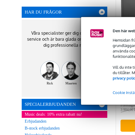
HAR DU FRÅGOR
Den här web
Våra specialister ger dig den bästa
service och är bara glada om de kan ge
Hemsidan frå
dig professionella råd!
grundläggand
använda cook
funktionalit
Vill du inte 
Caymo
du tillåter.
Doubl
privacy poli
(Black
Rick
Maarten
Finns 
Cookie Instä
SPECIALERBJUDANDEN
Föreslaget
3 904,00 
Music deals: 10% extra rabatt nu!
Erbjudanden
B-stock erbjudanden