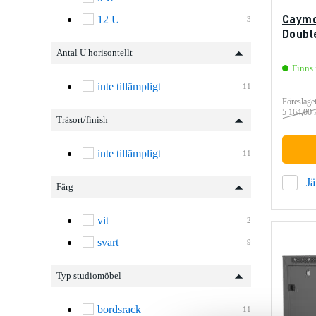
Caymo
12 U
3
Doubl
Antal U horisontellt
Finns 
inte tillämpligt
11
Föreslaget
5 164,00 
Träsort/finish
inte tillämpligt
11
J
Färg
vit
2
svart
9
Typ studiomöbel
bordsrack
11