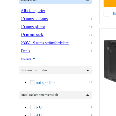
Alla kategorier
J
19 tums add-ons
4
19 tums plattor
43
19 tums rack
11
230V 19 tums strömfördelare
3
Deals
3
Visa mer
Sustainable product
not specified
11
Antal rackenheter vertikalt
6 U
4
9 U
4