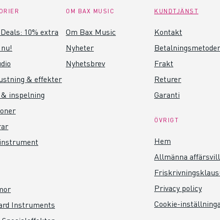
ORIER
OM BAX MUSIC
KUNDTJÄNST
Deals: 10% extra
Om Bax Music
Kontakt
 nu!
Nyheter
Betalningsmetode
dio
Nyhetsbrev
Frakt
ustning & effekter
Returer
 & inspelning
Garanti
foner
ÖVRIGT
rar
Hem
instrument
Allmänna affärsvil
Friskrivningsklaus
Privacy policy
mor
Cookie-inställning
ard Instruments