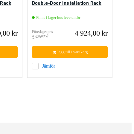
 Rack
Double-Door Installation Rack
Finns i lager hos leverantör
,00 kr
4 924,00 kr
Föreslaget pris
4 958,00 kr
lägg till i varukorg
Jämför