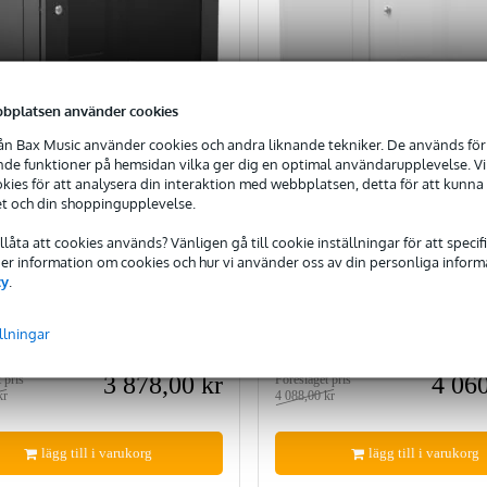
bplatsen använder cookies
n Bax Music använder cookies och andra liknande tekniker. De används för 
e funktioner på hemsidan vilka ger dig en optimal användarupplevelse. Vi s
ies för att analysera din interaktion med webbplatsen, detta för att kunna
et och din shoppingupplevelse.
tillåta att cookies används? Vänligen gå till cookie inställningar för att speci
n WPR409R/B 19-inch 9U
Caymon WPR409R/W 19-i
 Mer information om cookies och hur vi använder oss av din personliga informat
e-Door Installation Rack
Double-Door Installation
cy
.
)
(White)
i lager hos leverantör
Finns i lager hos leverantör
llningar
3 878,00 kr
4 060
 pris
Föreslaget pris
kr
4 088,00 kr
lägg till i varukorg
lägg till i varukorg