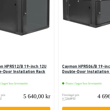
n HPR512/B 19-inch 12U
Caymon HPR506/B 19-inc
e-Door Installation Rack
Double-Door Installation
i lager hos leverantör
Finns i lager hos leverantör
5 640,00 kr
4 696
 pris
Föreslaget pris
kr
4 729,00 kr