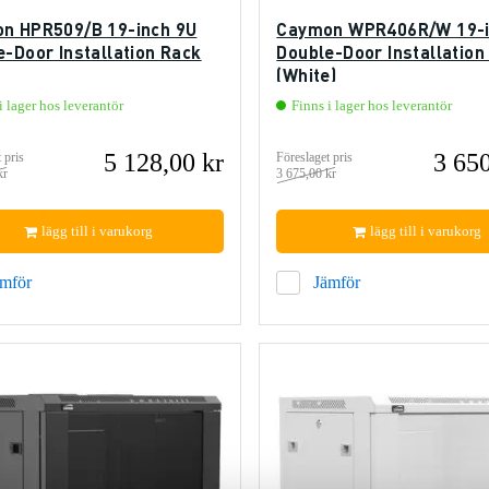
n HPR509/B 19-inch 9U
Caymon WPR406R/W 19-i
e-Door Installation Rack
Double-Door Installation
(White)
i lager hos leverantör
Finns i lager hos leverantör
5 128,00 kr
3 650
 pris
Föreslaget pris
kr
3 675,00 kr
lägg till i varukorg
lägg till i varukorg
ämför
Jämför