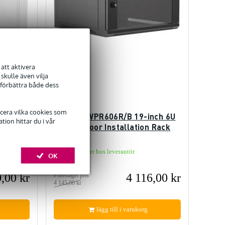
att aktivera
kulle även vilja
 förbättra både dess
ficera vilka cookies som
nch 9U
Caymon WPR606R/B 19-inch 6U
ion hittar du i vår
 Rack
Double-Door Installation Rack
Finns i lager hos leverantör
OK
,00 kr
4 116,00 kr
Föreslaget pris
4 145,00 kr
lägg till i varukorg