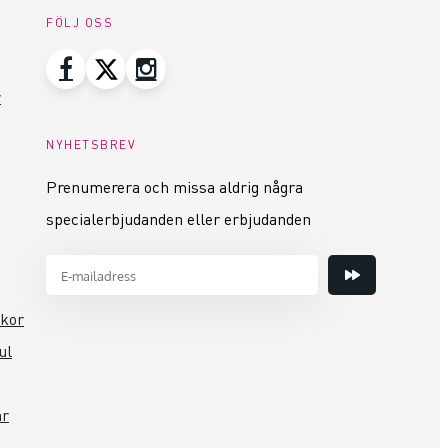
FÖLJ OSS
r
NYHETSBREV
Prenumerera och missa aldrig några
specialerbjudanden eller erbjudanden
lkor
ul
ar