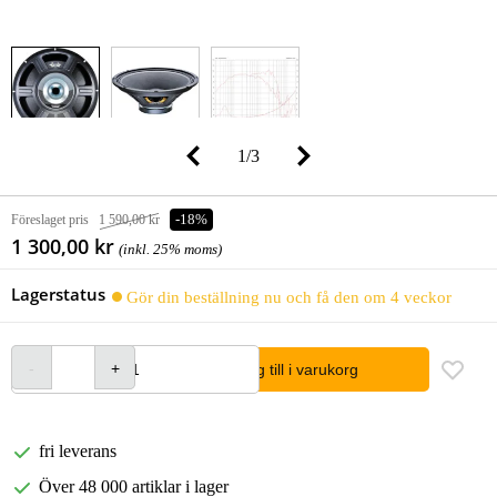
1
/
3
Föreslaget pris
1 590,00 kr
-18%
1 300,00 kr
(inkl. 25% moms)
Lagerstatus
Gör din beställning nu och få den om 4 veckor
lägg till i varukorg
fri leverans
Över 48 000 artiklar i lager