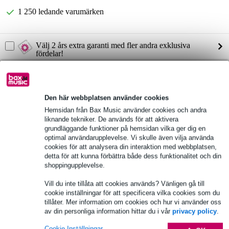
1 250 ledande varumärken
Välj 2 års extra garanti med fler andra exklusiva
fördelar!
65,00 kr engångsbetalning
Produktinformation
Den här webbplatsen använder cookies
Hemsidan från Bax Music använder cookies och andra
högtalartyp: mellanregisterelement
liknande tekniker. De används för att aktivera
nominell diameter: 381 mm (15 tum)
grundläggande funktioner på hemsidan vilka ger dig en
känslighet: 97 dB
optimal användarupplevelse. Vi skulle även vilja använda
cookies för att analysera din interaktion med webbplatsen,
Fullständiga specifikationer
detta för att kunna förbättra både dess funktionalitet och din
shoppingupplevelse.
Se även (4)
Vill du inte tillåta att cookies används? Vänligen gå till
cookie inställningar för att specificera vilka cookies som du
tillåter. Mer information om cookies och hur vi använder oss
av din personliga information hittar du i vår
privacy policy
.
Cookie Inställningar