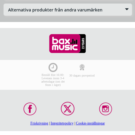
Alternativa produkter från andra varumärken
Beställ före 16:00:
30 dagars provperiod
Leverans inom 3-4
arbetsdagar (om det
finns i lager)
Friskrivning
|
Integritetspolicy
|
Cookie-inställningar