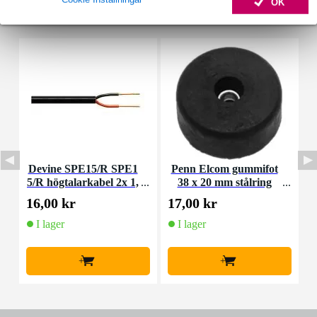
OK
Tillbehör (6)
Devine SPE15/R SPE1
Penn Elcom gummifot
P
5/R högtalarkabel 2x 1,
38 x 20 mm stålring
a
5 mm2 per meter
16,00 kr
17,00 kr
1
I lager
I lager
+
+