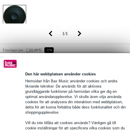
1
/
1
Föreslaget pris
2 301,00 kr
-1%
2 286,00 kr
(inkl. 25% moms)
Lagerstatus
Gör din beställning nu och få den om 14
Den här webbplatsen använder cookies
arbetsdagar
Hemsidan från Bax Music använder cookies och andra
liknande tekniker. De används för att aktivera
grundläggande funktioner på hemsidan vilka ger dig en
lägg till i varukorg
optimal användarupplevelse. Vi skulle även vilja använda
cookies för att analysera din interaktion med webbplatsen,
detta för att kunna förbättra både dess funktionalitet och din
shoppingupplevelse.
fri leverans
Vill du inte tillåta att cookies används? Vänligen gå till
Över 48 000 artiklar i lager
cookie inställningar för att specificera vilka cookies som du