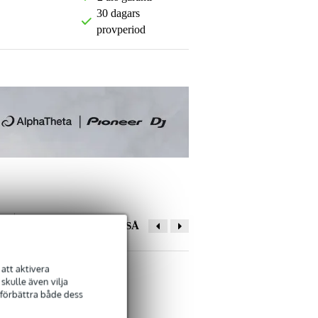
30 dagars
provperiod
ANDRA KÖPTE OCKSÅ
att aktivera
Lämna en recension
kulle även vilja
 förbättra både dess
Smeknamn