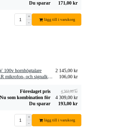
Du sparar
171,00 kr
Devine SPE25/R
+
SPE25/R
lägg till i varukorg
-
19,00 kr
högtalarkabel 2x
2,5 mm2 per meter
Lägg till beställning
V 100v hornhögtalare
2 145,00 kr
2 x Devine MIC100/10 XLR mikrofon- och signalkabel 10 meter
106,00 kr
Föreslaget pris
4 502,00 kr
Nu som kombination för
4 309,00 kr
Du sparar
193,00 kr
+
lägg till i varukorg
-