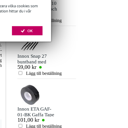
Det finns ännu inga recensioner för denna produkt.
Devine MIC100/10
Devine JACSM/5
ficera vilka cookies som
XLR mikrofon- och
3,5 mm jack - 3,5
ion hittar du i vår
106,00 kr
80,00 kr
signalkabel 10
mm jack
Betyg
meter
stereokabel 5m
Lägg till beställning
Lägg till beställn
OK
Kommentar
h
t
.
-
t
Innox Snap 27
g
buntband med
h
59,00 kr
kardborreband
(10st)
Lägg till beställning
Skicka
Innox ETA GAF-
01-BK Gaffa Tape
101,00 kr
50 mm x 50 m svart
Lägg till beställning