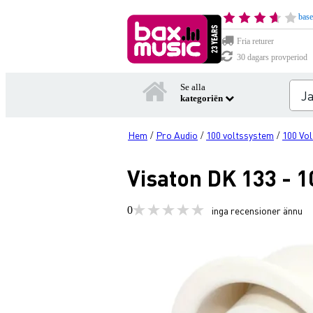
base
Fria returer
30 dagars provperiod
Se alla
kategoriën
Hem
Pro Audio
100 voltssystem
100 Vol
/
/
/
Visaton DK 133 - 
0
inga recensioner ännu