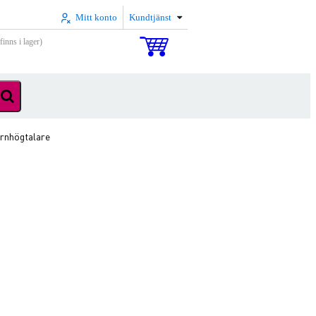
Mitt konto
Kundtjänst
inns i lager)
ornhögtalare