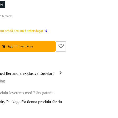
8%
 25% moms
g nu och få den om 6 arbetsdagar
lägg till i varukorg
med fler andra exklusiva fördelar!
ing
ukt levereras med 2 års garanti.
ity Package för denna produkt får du