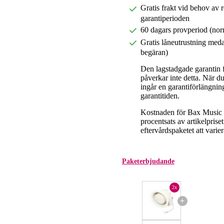
Gratis frakt vid behov av 
garantiperioden
60 dagars provperiod (nor
Gratis låneutrustning meda
begäran)
Den lagstadgade garantin fö
påverkar inte detta. När 
ingår en garantiförlängnin
garantitiden.
Kostnaden för Bax Music E
procentsats av artikelpris
eftervårdspaketet att varier
Paketerbjudande
2x
+