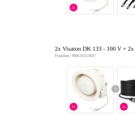
driftstemperatur: -25 - 70 °C
2x
2x Visaton DK 133 - 100 V + 2
Produktnr.: 9000-0153-0057
+
2x
2x