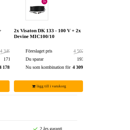
2x
+
2x Visaton DK 133 - 100 V + 2x
Devine MIC100/10
4 349,00 kr
Föreslaget pris
4 502,00 kr
171,00 kr
Du sparar
193,00 kr
4 178,00 kr
Nu som kombination för
4 309,00 kr
lägg till i varukorg
2 års garanti