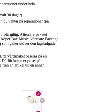
reparationer under hela
malt 30 dagar)
n du väntar på reparationer (på
rblir giltig. Aftercare-paketet
du köper Bax Music Aftercare Package
g som gäller utöver den lagstadgade
ftervårdspaket baseras på en
et. Därför kommer priset på
a från en artikel till en annan.
2x
+