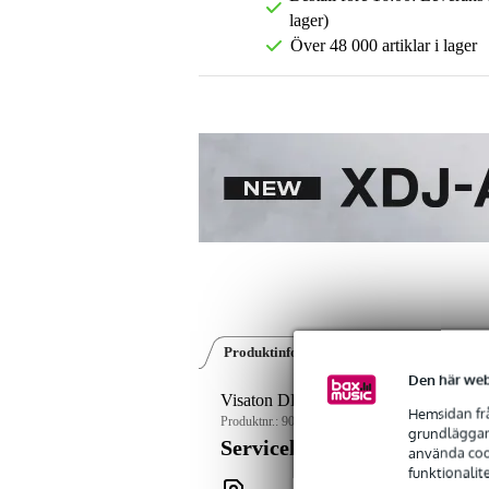
lager)
Över 48 000 artiklar i lager
Produktinformation
Recensioner
(0)
Den här web
Visaton DK 133 - 100 V 100v hornhög
Hemsidan frå
Produktnr.:
9000-0152-7527
grundläggand
Servicelöfte
använda cook
funktionalit