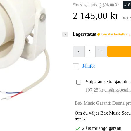
-1
Föreslaget pris
2 606,00 kr
2 145,00 kr
inkl.
Lagerstatus
Gör din beställnin
-
+
Jämför
Välj 2 års extra garanti 
107,25 kr engångsbetaln
Bax Music Garanti: Denna prod
Om du väljer Bax Music Secur
även:
2 års förlängd garanti