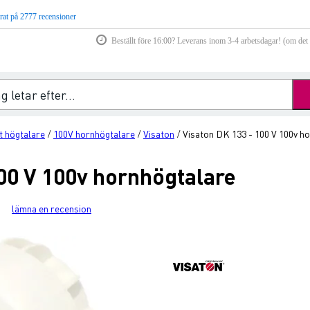
rat på 2777 recensioner
Beställt före 16:00? Leverans inom 3-4 arbetsdagar! (om det f
t högtalare
100V hornhögtalare
Visaton
Visaton DK 133 - 100 V 100v h
/
/
/
100 V 100v hornhögtalare
lämna en recension