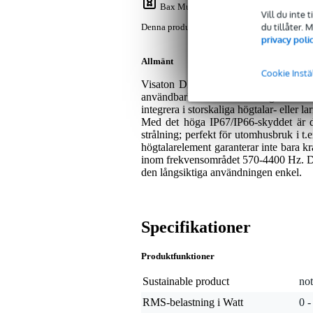
Bax Music Garanti
: Denna produkt lever
Vill du inte 
du tillåter.
Denna produkt levereras med 2 års garanti.
privacy poli
Allmänt
Cookie Instä
Visaton DK 133 - 100 V är en kompak
användbarhet under en mängd olika fö
integrera i storskaliga högtalar- eller 
Med det höga IP67/IP66-skyddet är d
strålning; perfekt för utomhusbruk i t.e
högtalarelement garanterar inte bara kr
inom frekvensområdet 570-4400 Hz. Det 
den långsiktiga användningen enkel.
Specifikationer
Produktfunktioner
Sustainable product
not
RMS-belastning i Watt
0 -