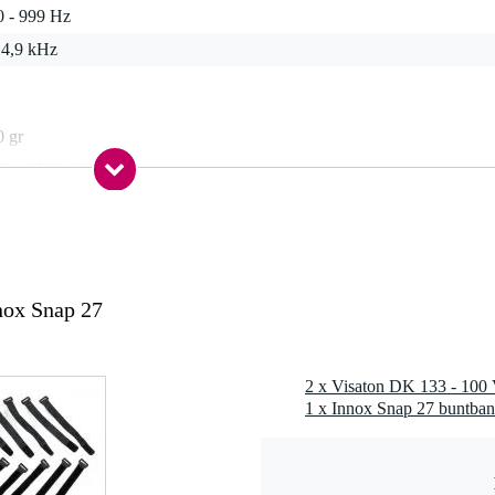
0 - 999 Hz
 4,9 kHz
0 gr
0 x 15,0 x 10,0 cm
z
nox Snap 27
 2800 Hz
2 x Visaton DK 133 - 100 
1 x Innox Snap 27 buntban
4 W