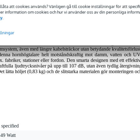
eras med 2 års garanti.
tillåta att cookies används? Vänligen gå till cookie inställningar för att speci
 Mer information om cookies och hur vi använder oss av din personliga informat
cy
.
llningar
t hornhögtalare som utmärker sig genom utmärkt talåtergivning oc
rhållanden. Tack vare sin 100 V-transformator är högtalaren lätt at
larmsystem, även med längre kabelsträckor utan betydande kvalitetsförlust
enna hornhögtalare helt motståndskraftig mot damm, vatten och UV
x. fabriker, stationer eller fordon. Den smarta designen med ett effektiv
aftfulla ljudtrycksnivåer på upp till 107 dB, utan även tydlig återgivnin
lätta höljet (0,83 kg) och de slitstarka materialen gör monteringen oc
 specified
 49 Watt