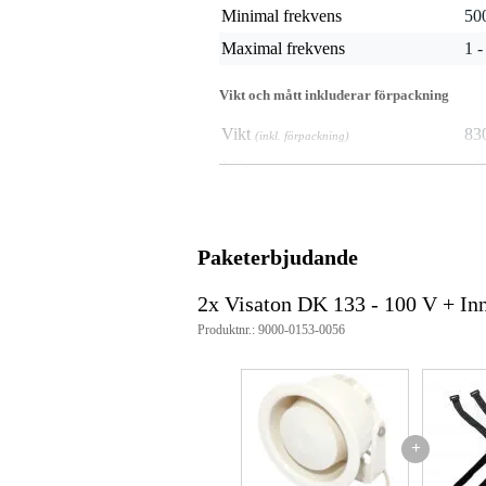
Minimal frekvens
50
Maximal frekvens
1 -
Vikt och mått inkluderar förpackning
Vikt
83
(inkl. förpackning)
Mått
15,
(inkl. förpackning)
Produktspecifikationer
nätspänning: 100 V
Paketerbjudande
freq_response_hz: 570 - 4400 H
känslighet: 100 dB (1 W/1 m)
2x Visaton DK 133 - 100 V + In
loudness: 106 dB (1 W/1 m) @
max_spl_db: 107 dB (6 W/1 m)
Produktnr.: 9000-0153-0056
diameter: 38 mm
vikt_kg: 0,83 kg
färg: RAL 9010
längd: 0,5 m
ip-klassificering: IP67, IP66
ip66-certifiering: IP66
+
maximal effekt: 6 W
effektuttag: 6, 3, 1,5, 1, 0,6, 0,