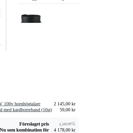
Devine SPE25/10
högtalarkabel
309,00 kr
2x2,5 mm2 10
meter
Lägg till beställning
Devine JACS/10
signalkabel stereo
106,00 kr
jack-jack 10 meter
V 100v hornhögtalare
2 145,00 kr
Lägg till beställning
d med kardborreband (10st)
59,00 kr
Föreslaget pris
4 349,00 kr
Nu som kombination för
4 178,00 kr