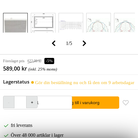
1
/
5
Föreslaget pris
622,00 kr
-5%
589,00 kr
(inkl. 25% moms)
Lagerstatus
Gör din beställning nu och få den om 9 arbetsdagar
lägg till i varukorg
fri leverans
Över 48 000 artiklar i lager