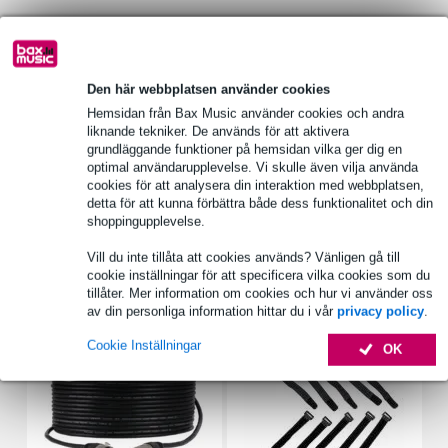
1 250 ledande varumärken
Den här webbplatsen använder cookies
Produktinformation
Hemsidan från Bax Music använder cookies och andra
frekvensomfång: 90 - 16000 Hz
liknande tekniker. De används för att aktivera
grundläggande funktioner på hemsidan vilka ger dig en
känslighet: 88 dB (1 W/1 m), 90 dB (1 W/1 m; 700 - 7000 Hz), 94
optimal användarupplevelse. Vi skulle även vilja använda
dB (1 W/1 m) @ 5312 Hz
cookies för att analysera din interaktion med webbplatsen,
maximal spl: 96 dB (6 W/1 m)
detta för att kunna förbättra både dess funktionalitet och din
shoppingupplevelse.
Fullständiga specifikationer
Vill du inte tillåta att cookies används? Vänligen gå till
cookie inställningar för att specificera vilka cookies som du
Tillbehör (7)
tillåter. Mer information om cookies och hur vi använder oss
av din personliga information hittar du i vår
privacy policy
.
Cookie Inställningar
OK