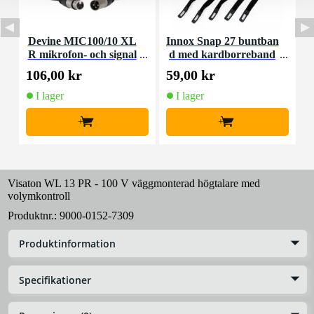
Devine MIC100/10 XL
Innox Snap 27 buntban
R mikrofon- och signal
d med kardborreband
K
kabel 10 meter
(10st)
106,00 kr
59,00 kr
1
I lager
I lager
+
+
Visaton WL 13 PR - 100 V väggmonterad högtalare med
volymkontroll
Produktnr.:
9000-0152-7309
Produktinformation
Specifikationer