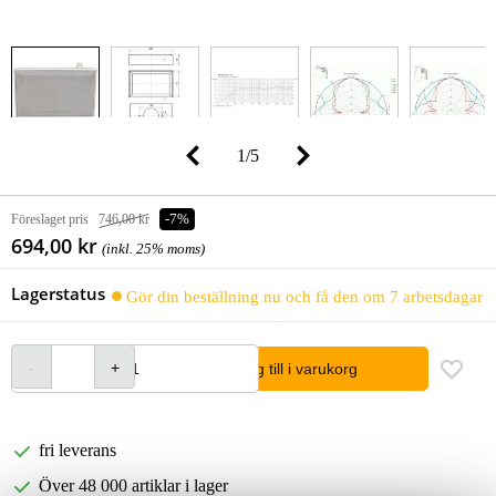
1
/
5
Föreslaget pris
746,00 kr
-7%
694,00 kr
(inkl. 25% moms)
Lagerstatus
Gör din beställning nu och få den om 7 arbetsdagar
lägg till i varukorg
fri leverans
Över 48 000 artiklar i lager