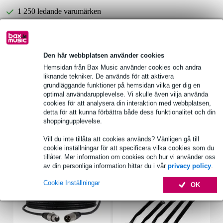
1 250 ledande varumärken
Produktinformation
Den här webbplatsen använder cookies
frekvensomfång: 90 - 20000 Hz
Hemsidan från Bax Music använder cookies och andra
liknande tekniker. De används för att aktivera
känslighet: 88 dB (1 W/1 m)
grundläggande funktioner på hemsidan vilka ger dig en
maximal spl: 96 dB (1 W/1 m)
optimal användarupplevelse. Vi skulle även vilja använda
cookies för att analysera din interaktion med webbplatsen,
Fullständiga specifikationer
detta för att kunna förbättra både dess funktionalitet och din
shoppingupplevelse.
Tillbehör (7)
Vill du inte tillåta att cookies används? Vänligen gå till
cookie inställningar för att specificera vilka cookies som du
tillåter. Mer information om cookies och hur vi använder oss
av din personliga information hittar du i vår
privacy policy
.
Cookie Inställningar
OK