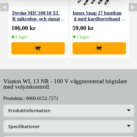
Devine MIC100/10 XL
Innox Snap 27 buntban
R mikrofon- och signal
d med kardborreband
K
kabel 10 meter
(10st)
106,00 kr
59,00 kr
1
I lager
I lager
+
+
Visaton WL 13 NR - 100 V väggmonterad högtalare
med volymkontroll
Produktnr.:
9000-0152-7271
Produktinformation
Specifikationer