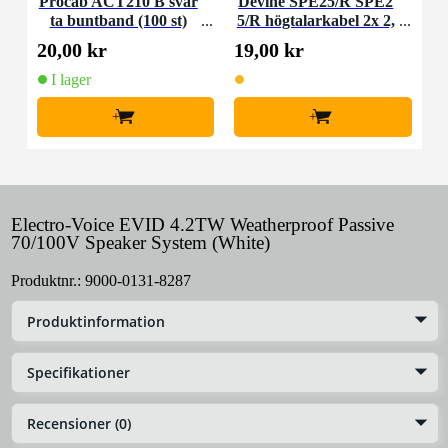
Procab ACT210 B svar
Devine SPE25/R SPE2
ta buntband (100 st)
5/R högtalarkabel 2x 2,
5 mm2 per meter
20,00 kr
19,00 kr
I lager
+
+
Electro-Voice EVID 4.2TW Weatherproof Passive
70/100V Speaker System (White)
Produktnr.:
9000-0131-8287
Produktinformation
Specifikationer
Recensioner (0)