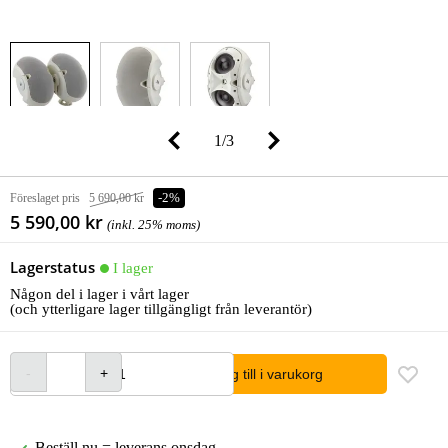
1
/
3
Föreslaget pris
5 690,00 kr
-2%
5 590,00 kr
(inkl. 25% moms)
Lagerstatus
I lager
Någon del i lager i vårt lager
(och ytterligare lager tillgängligt från leverantör)
lägg till i varukorg
Beställ nu = leverans onsdag