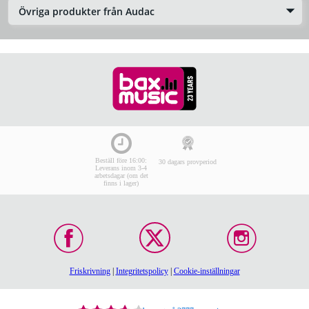
Övriga produkter från Audac
Beställ före 16:00:
30 dagars provperiod
Leverans inom 3-4
arbetsdagar (om det
finns i lager)
Friskrivning
|
Integritetspolicy
|
Cookie-inställningar