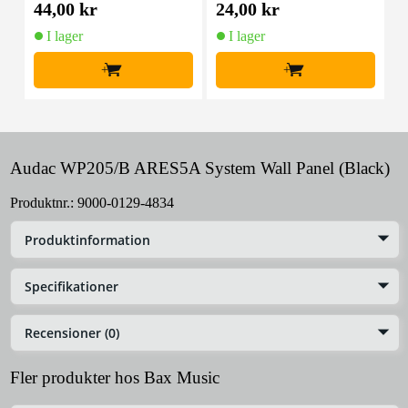
44,00 kr
24,00 kr
2
I lager
I lager
+
+
Audac WP205/B ARES5A System Wall Panel (Black)
Produktnr.:
9000-0129-4834
Produktinformation
Specifikationer
Recensioner (0)
Fler produkter hos Bax Music