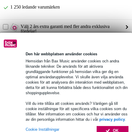
1 250 ledande varumärken
Välj 2 års extra garanti med fler andra exklusiva
fördelar!
64,05 kr engångsbetalning
Produktinformation
Den här webbplatsen använder cookies
Hemsidan från Bax Music använder cookies och andra
ingångar: XLR-F (mikrofon), 3,5 mm minijack (linje)
liknande tekniker. De används för att aktivera
grundläggande funktioner på hemsidan vilka ger dig en
Utgångar: 8-polig kopplingsplint
optimal användarupplevelse. Vi skulle även vilja använda
fantomspänning omkopplingsbar via dipswitch
cookies för att analysera din interaktion med webbplatsen,
detta för att kunna förbättra både dess funktionalitet och din
Fullständiga specifikationer
shoppingupplevelse.
Vill du inte tillåta att cookies används? Vänligen gå till
Se även (1)
cookie inställningar för att specificera vilka cookies som du
tillåter. Mer information om cookies och hur vi använder oss
av din personliga information hittar du i vår
privacy policy
.
Cookie Inställningar
OK