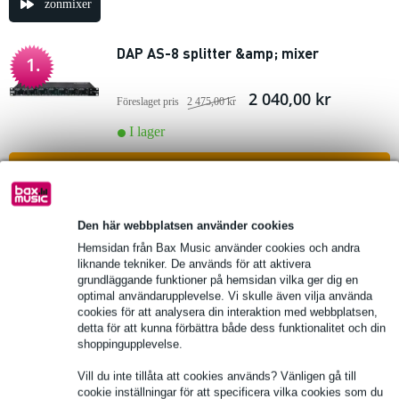
zonmixer
DAP AS-8 splitter &amp; mixer
1.
2 040,00 kr
Föreslaget pris
2 475,00 kr
I lager
lägg till i varukorg
Tascam MZ-372 2-zons
Den här webbplatsen använder cookies
2.
installationsblandare 3U
Hemsidan från Bax Music använder cookies och andra
liknande tekniker. De används för att aktivera
6 390,00 kr
grundläggande funktioner på hemsidan vilka ger dig en
Föreslaget pris
7 038,00 kr
optimal användarupplevelse. Vi skulle även vilja använda
cookies för att analysera din interaktion med webbplatsen,
I lager
detta för att kunna förbättra både dess funktionalitet och din
shoppingupplevelse.
lägg till i varukorg
Vill du inte tillåta att cookies används? Vänligen gå till
cookie inställningar för att specificera vilka cookies som du