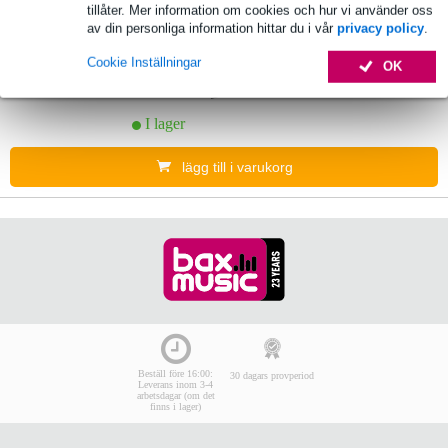
1 omdöme
tillåter. Mer information om cookies och hur vi använder oss
3.
av din personliga information hittar du i vår
privacy policy
.
DAP Compact 9.2 zonblandare
Cookie Inställningar
OK
2 990,00 kr
Föreslaget pris
3 085,00 kr
I lager
lägg till i varukorg
Beställ före 16:00:
30 dagars provperiod
Leverans inom 3-4
arbetsdagar (om det
finns i lager)