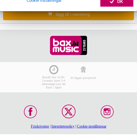
Cookie Inställningar
I lager
OK
lägg till i varukorg
Beställ före 16:00:
30 dagars provperiod
Leverans inom 3-4
arbetsdagar (om det
finns i lager)
Friskrivning
|
Integritetspolicy
|
Cookie-inställningar