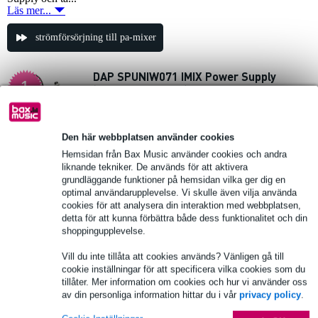
Läs mer...
strömförsörjning till pa-mixer
DAP SPUNIW071 IMIX Power Supply
1.
(2x15V AC 350mA)
443,00 kr
Föreslaget pris
467,00 kr
Den här webbplatsen använder cookies
I lager
Hemsidan från Bax Music använder cookies och andra
liknande tekniker. De används för att aktivera
grundläggande funktioner på hemsidan vilka ger dig en
lägg till i varukorg
optimal användarupplevelse. Vi skulle även vilja använda
cookies för att analysera din interaktion med webbplatsen,
detta för att kunna förbättra både dess funktionalitet och din
2 omdömen
2.
shoppingupplevelse.
Fischer Amps nätadapter till Fischer
Vill du inte tillåta att cookies används? Vänligen gå till
Amps In-Ear Body Pack
cookie inställningar för att specificera vilka cookies som du
tillåter. Mer information om cookies och hur vi använder oss
430,00 kr
av din personliga information hittar du i vår
privacy policy
.