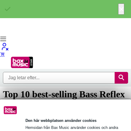
×
Top 10 best-selling Bass Reflex
Port
Vilka är de populäraste Bass Reflex Port? Här är våra topp 10 bäst
Den här webbplatsen använder cookies
säljande Bass Reflex Port. Inte riktigt vad du letar efter ? Gå då
vidare till 'Alla Bass Reflex Port'och ta dig en titt på hela vårt...
Hemsidan från Bax Music använder cookies och andra
Läs mer...