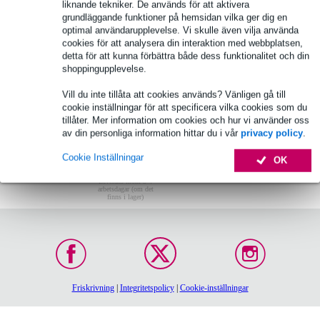
liknande tekniker. De används för att aktivera
grundläggande funktioner på hemsidan vilka ger dig en
basreflexport
optimal användarupplevelse. Vi skulle även vilja använda
cookies för att analysera din interaktion med webbplatsen,
detta för att kunna förbättra både dess funktionalitet och din
shoppingupplevelse.
Vill du inte tillåta att cookies används? Vänligen gå till
cookie inställningar för att specificera vilka cookies som du
tillåter. Mer information om cookies och hur vi använder oss
av din personliga information hittar du i vår
privacy policy
.
Cookie Inställningar
OK
Beställ före 16:00:
30 dagars provperiod
Leverans inom 3-4
arbetsdagar (om det
finns i lager)
Friskrivning
|
Integritetspolicy
|
Cookie-inställningar