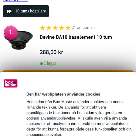
10 tums högtalare
21 omdömen
1.
Devine BA10 baselement 10 tum
288,00 kr
I lager
lägg till i varukorg
2 omdömen
Den här webbplatsen använder cookies
2.
Devine 10277 10" Woofer for the Artis
Hemsidan från Bax Music använder cookies och andra
liknande tekniker. De används för att aktivera
10A MKII
grundläggande funktioner på hemsidan vilka ger dig en
optimal användarupplevelse. Vi skulle även vilja använda
147,00 kr
10% EXTRA
cookies för att analysera din interaktion med webbplatsen,
Föreslaget pris
395,00 kr
RABATT MED
detta för att kunna förbättra både dess funktionalitet och din
KOD: EXTRA10
shoppingupplevelse.
I lager