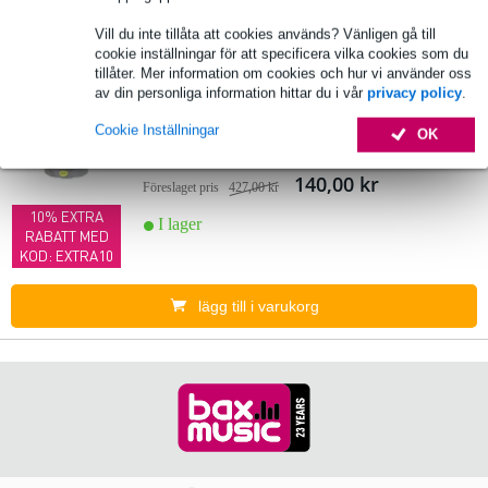
Vill du inte tillåta att cookies används? Vänligen gå till
lägg till i varukorg
cookie inställningar för att specificera vilka cookies som du
tillåter. Mer information om cookies och hur vi använder oss
av din personliga information hittar du i vår
privacy policy
.
Devine 11455 10-inch Woofer for Venture
3.
Series
Cookie Inställningar
OK
140,00 kr
Föreslaget pris
427,00 kr
10% EXTRA
I lager
RABATT MED
KOD: EXTRA10
lägg till i varukorg