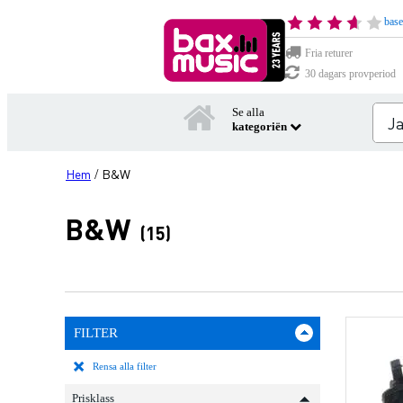
base
Fria returer
30 dagars provperiod
Se alla
kategoriën
Hem
B&W
/
B&W
(15)
FILTER
Rensa alla filter
Prisklass