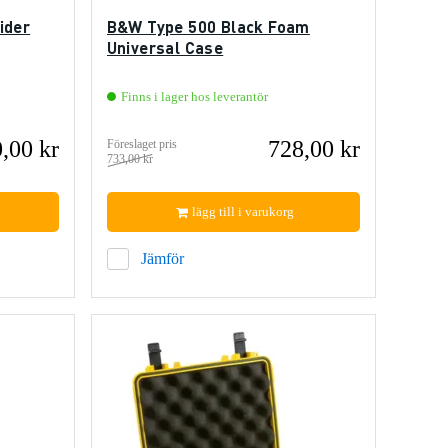
ider
B&W Type 500 Black Foam
Universal Case
Finns i lager hos leverantör
,00 kr
728,00 kr
Föreslaget pris
733,00 kr
lägg till i varukorg
Jämför