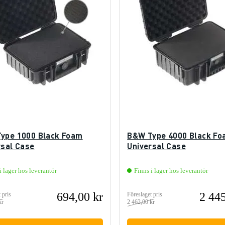
ype 1000 Black Foam
B&W Type 4000 Black F
rsal Case
Universal Case
i lager hos leverantör
Finns i lager hos leverantör
694,00 kr
2 445
 pris
Föreslaget pris
kr
2 462,00 kr