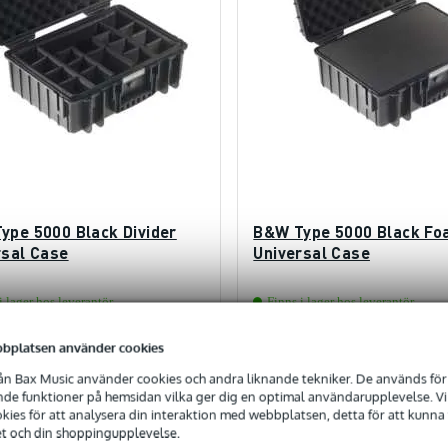
ype 5000 Black Divider
B&W Type 5000 Black F
rsal Case
Universal Case
i lager hos leverantör
Finns i lager hos leverantör
bplatsen använder cookies
3 616,00 kr
3 320
 pris
Föreslaget pris
kr
3 343,00 kr
n Bax Music använder cookies och andra liknande tekniker. De används för 
e funktioner på hemsidan vilka ger dig en optimal användarupplevelse. Vi s
ies för att analysera din interaktion med webbplatsen, detta för att kunna
lägg till i varukorg
lägg till i varukorg
et och din shoppingupplevelse.