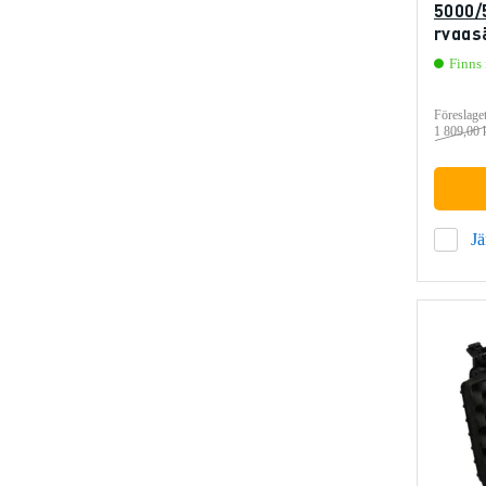
5000/
ryggs
Finns 
Föreslaget
1 809,00 
J