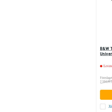
B&W T
Unive
Lever
Föreslaget
2 164,00 
J