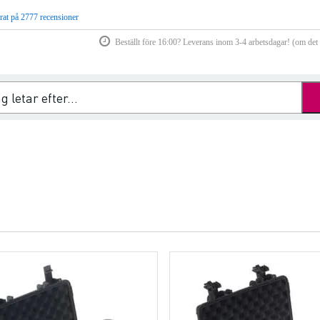
rat på 2777 recensioner
Beställt före 16:00? Leverans inom 3-4 arbetsdagar! (om det f