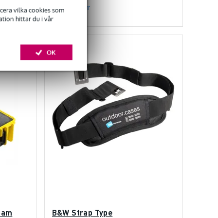
Jämför
ficera vilka cookies som
ion hittar du i vår
OK
oam
B&W Strap Type