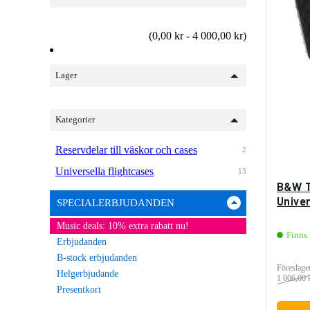
(0,00 kr - 4 000,00 kr)
Lager
Kategorier
Reservdelar till väskor och cases
2
Universella flightcases
13
B&W T
Unive
SPECIALERBJUDANDEN
Music deals: 10% extra rabatt nu!
Finns 
Erbjudanden
B-stock erbjudanden
Föreslaget
Helgerbjudande
1 006,00 
Presentkort