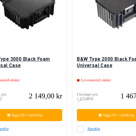
ype 3000 Black Foam
B&W Type 2000 Black F
rsal Case
Universal Case
anstid okänt
Leveranstid okänt
2 149,00 kr
1 467
 pris
Föreslaget pris
kr
1 477,00 kr
lägg till i varukorg
lägg till i varukorg
ämför
Jämför