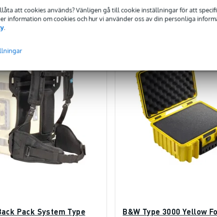
ämför
Jämför
tillåta att cookies används? Vänligen gå till cookie inställningar för att speci
 Mer information om cookies och hur vi använder oss av din personliga informat
cy
.
llningar
ack Pack System Type
B&W Type 3000 Yellow F