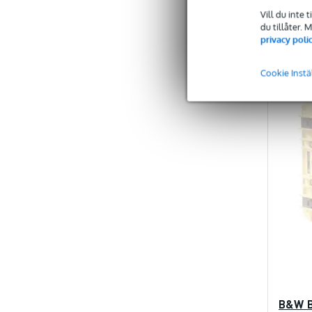
J
Vill du inte 
du tillåter.
privacy poli
Cookie Instä
B&W B