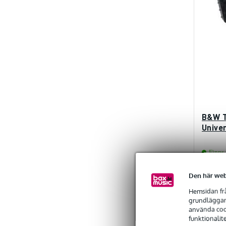
B&W T
Unive
Finns 
Den här web
Föreslaget
3 641,00 
Hemsidan frå
grundläggand
använda cook
funktionalit