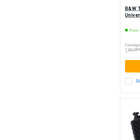
B&W T
Unive
Finns 
Föreslaget
2 462,00 
J