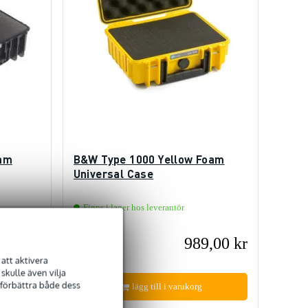
oam
B&W Type 1000 Yellow Foam
Universal Case
Finns i lager hos leverantör
,00 kr
989,00 kr
Föreslaget pris
996,00 kr
att aktivera
kulle även vilja
 förbättra både dess
lägg till i varukorg