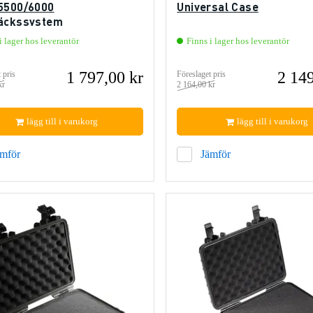
5500/6000
Universal Case
äckssystem
i lager hos leverantör
Finns i lager hos leverantör
1 797,00 kr
2 149
 pris
Föreslaget pris
kr
2 164,00 kr
lägg till i varukorg
lägg till i varukorg
ämför
Jämför