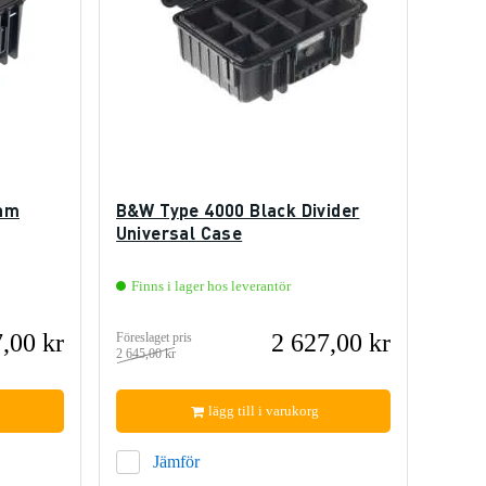
oam
B&W Type 4000 Black Divider
Universal Case
Finns i lager hos leverantör
,00 kr
2 627,00 kr
Föreslaget pris
2 645,00 kr
lägg till i varukorg
Jämför