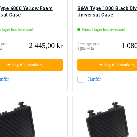
ype 4000 Yellow Foam
B&W Type 1000 Black Div
rsal Case
Universal Case
i lager hos leverantör
Finns i lager hos leverantör
2 445,00 kr
1 080
 pris
Föreslaget pris
kr
1 088,00 kr
lägg till i varukorg
lägg till i varukorg
ämför
Jämför