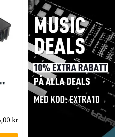
oam
,00 kr